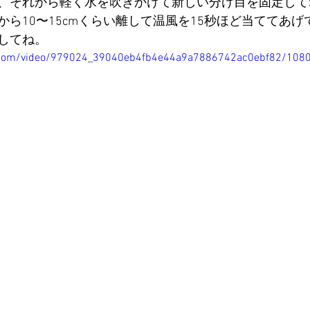
、それから軽く水を吹きかけて新しい分け目を固定して
から10〜15cmくらい離して温風を15秒ほど当ててあ
してね。
tic.com/video/979024_39040eb4fb4e44a9a7886742ac0ebf82/108