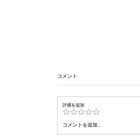
コメント
評価を追加
TPE とシリコンの色移りを効果
コメントを追加…
的に防ぐ方法