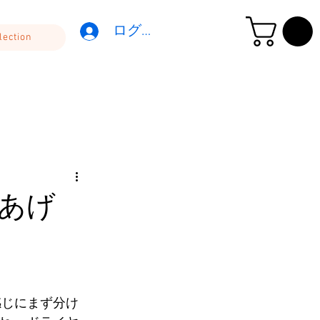
ログイン
lection
あげ
感じにまず分け