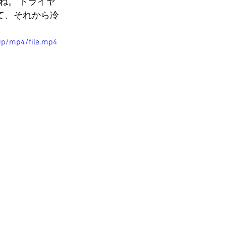
ね。 ドライヤ
げて、それから冷
0p/mp4/file.mp4