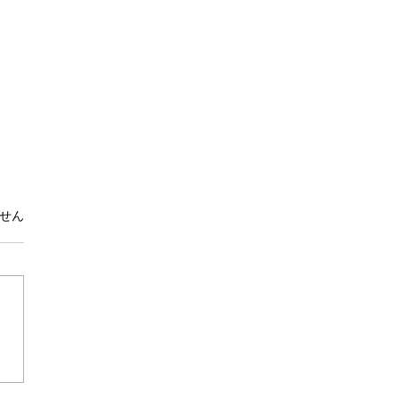
ています。
せん
の関節操作