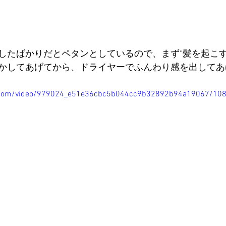
したばかりだとペタンとしているので、まず“髪を起こす
かしてあげてから、ドライヤーでふんわり感を出してあ
tic.com/video/979024_e51e36cbc5b044cc9b32892b94a19067/10