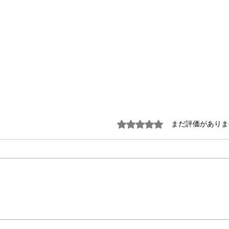
5つ星のうち0と評価され
まだ評価がありま
玩偶
ウィッグのスタイリング初心
者向けガイド