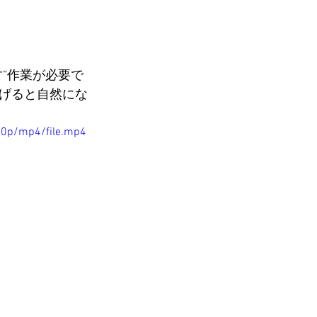
”作業が必要で
げると自然にな
80p/mp4/file.mp4