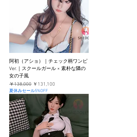
阿初（アショ）｜チェック柄ワンピ
Ver.｜スクールガール × 素朴な隣の
女の子風
通常価格
セール価格
￥138,000
￥131,100
夏休みセール5%OFF