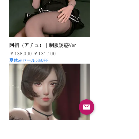
阿初（アチュ）｜制服誘惑Ver.
通常価格
セール価格
￥138,000
￥131,100
夏休みセール5%OFF