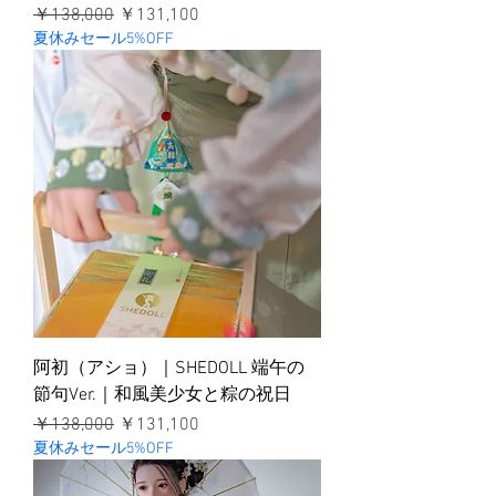
通常価格
セール価格
￥138,000
￥131,100
夏休みセール5%OFF
阿初（アショ）｜SHEDOLL 端午の
節句Ver.｜和風美少女と粽の祝日
通常価格
セール価格
￥138,000
￥131,100
夏休みセール5%OFF