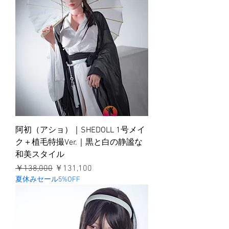
阿初（アショ）｜SHEDOLL 1号メイ
ク＋植毛特撮Ver.｜黒と白の静謐な
和美スタイル
通常価格
セール価格
￥138,000
￥131,100
夏休みセール5%OFF