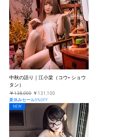
中秋の語り｜江小棠（コウ• ショウ
タン）
通常価格
セール価格
￥138,000
￥131,100
夏休みセール5%OFF
NEW