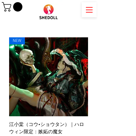
NEW
江小棠（コウ•ショウタン）｜ハロ
ウィン限定：嫉妬の魔女