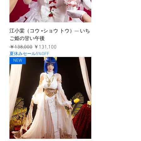
江小棠（コウ •ショウ トウ）— いち
ご姫の甘い午後
通常価格
セール価格
￥138,000
￥131,100
夏休みセール5%OFF
NEW