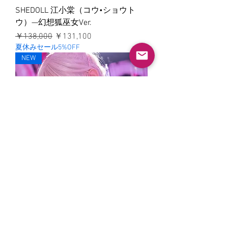
SHEDOLL 江小棠（コウ•ショウト
ウ）—幻想狐巫女Ver.
通常価格
セール価格
￥138,000
￥131,100
夏休みセール5%OFF
NEW
江小棠（コウ•ショウタン）｜スト
リートガールVer.（小麦肌）
通常価格
セール価格
￥138,000
￥131,100