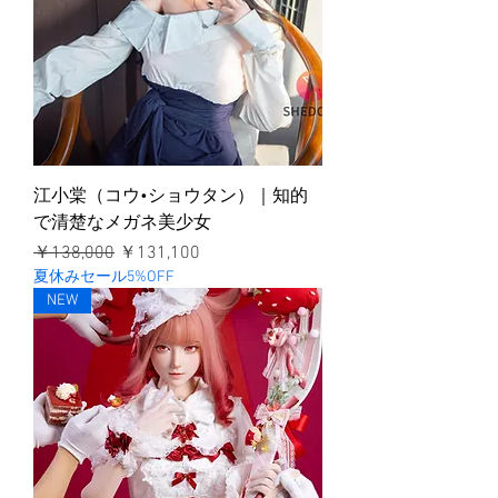
江小棠（コウ•ショウタン）｜知的
で清楚なメガネ美少女
通常価格
セール価格
￥138,000
￥131,100
夏休みセール5%OFF
NEW