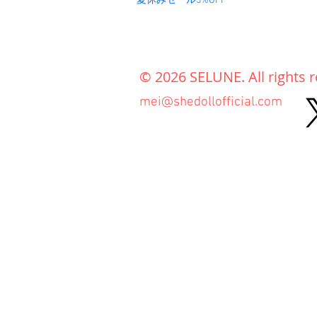
夏休みセール5%OFF
© 2026 SELUNE. All rights 
mei@shedollofficial.com