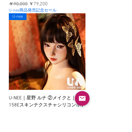
通常価格
セール価格
￥90,000
￥79,200
U-nee商品発売記念セール
U-nee
U-NEE｜星野 ルナ ②メイクと｜
158Eスキンテクスチャシリコンボデ
ィ
通常価格
セール価格
￥360,000
￥316,800
U-nee商品発売記念セール