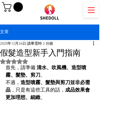
文章
2025年12月26日
讀畢需時 2 分鐘
假髮造型新手入門指南
評等為 NaN（最高為 5 顆星）。
首先，請準備 
清水、吹風機、造型噴
霧、髮墊、剪刀
。
不過，
造型噴霧、髮墊與剪刀並非必需
品
，只是有這些工具的話，
成品效果會
更加理想、細緻
。