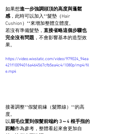
如果想
進一步強調頭頂的高度與蓬鬆
感
，此時可以加入**髮墊（Hair 
Cushion）**來增加整體立體度。
若沒有準備髮墊，
直接省略這個步驟也
完全沒有問題
，不會影響基本的造型效
果。
https://video.wixstatic.com/video/979024_94ea
421f10094016a464567cfb5ea4c4/1080p/mp4/fil
e.mp4
接著調整**假髮前緣（髮際線）**的高
度。
以
眉毛位置到假髮前端約 3～4 根手指的
距離
作為參考，整體看起來會更加自