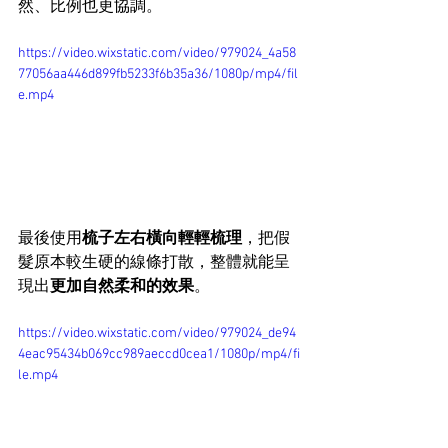
然、比例也更協調。
https://video.wixstatic.com/video/979024_4a58
77056aa446d899fb5233f6b35a36/1080p/mp4/fil
e.mp4
最後使用
梳子左右橫向輕輕梳理
，把假
髮原本較生硬的線條打散，整體就能呈
現出
更加自然柔和的效果
。
https://video.wixstatic.com/video/979024_de94
4eac95434b069cc989aeccd0cea1/1080p/mp4/fi
le.mp4