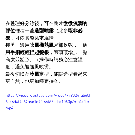
在整理好分線後，可在剛才
微微濕潤的
部位
輕噴一些
造型噴霧
（此步驟
非必
要
，可依實際需求選擇）。
接著一邊用
吹風機熱風
局部吹乾，一邊
用
手指輕輕捏起髮根
，讓頭頂增加一點
高度並塑形。（操作時請務必注意溫
度，避免被熱風吹燙。）
最後切換為
冷風
定型，能讓造型看起來
更自然，也更加穩定持久。
https://video.wixstatic.com/video/979024_a5e5f
6cc6d6f4a62a4e1c4fc64f65cdb/1080p/mp4/file.
mp4