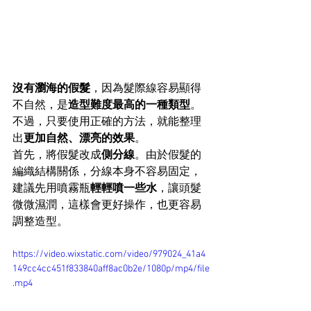
沒有瀏海的假髮
，因為髮際線容易顯得
不自然，是
造型難度最高的一種類型
。
不過，只要使用正確的方法，就能整理
出
更加自然、漂亮的效果
。
首先，將假髮改成
側分線
。由於假髮的
編織結構關係，分線本身不容易固定，
建議先用噴霧瓶
輕輕噴一些水
，讓頭髮
微微濕潤，這樣會更好操作，也更容易
調整造型。
https://video.wixstatic.com/video/979024_41a4
149cc4cc451f833840aff8ac0b2e/1080p/mp4/file
.mp4