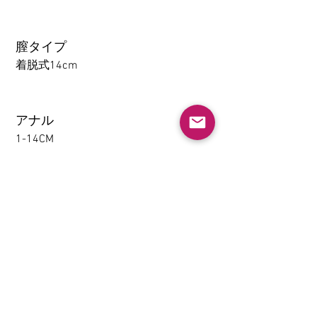
膣タイプ
着脱式14cm
アナル
1-14CM
大腿の取り外し機能(限TPE)
なし
挟むと吸う(限TPE)
なし