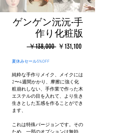
ゲンゲン沅沅-手
作り化粧版
通
セ
 ￥138,000 
￥131,100
常
ー
夏休みセール5%OFF
価
ル
純粋な手作りメイク、メイクには
格
価
2〜4週間かかり、摩擦に強く化
格
粧崩れしない、手作業で作った木
エステルの目を入れて、より生き
生きとした五感を作ることができ
ます、
これは特殊バージョンです。その
ため、一部のオプションは無効