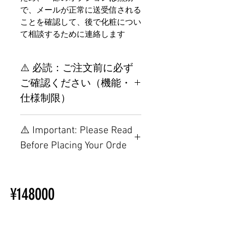
で、メールが正常に送受信される
ことを確認して、後で化粧につい
て相談するために連絡します
⚠️ 必読：ご注文前に必ず
ご確認ください（機能・
仕様制限）
【重要】ご注文前の仕様・設
⚠️ Important: Please Read
置制限について
Before Placing Your Orde
その他の配置はTPEに関連し
ているため、こちらのウェブ
【Important】Specifications &
ページをご覧ください。
Installation Restrictions Before
初心者のための購入手順
¥148000
Ordering
ラブドール購入前に知ってお
Other configurations are related
くべきこと
to TPE, so please refer to the