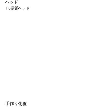
following webpage.
ヘッド
Beginner’s Purchase Guide
1.0硬質ヘッド
What You Should Know Before
Buying a Love Doll
1.0硬質ヘッド
1.0軟質ヘッド
2.0口の開閉機能 (軟質)+￥3000
3.0可動まぶた対応・楚玥と江小婉と熙熙＋￥40000円
手作り化粧