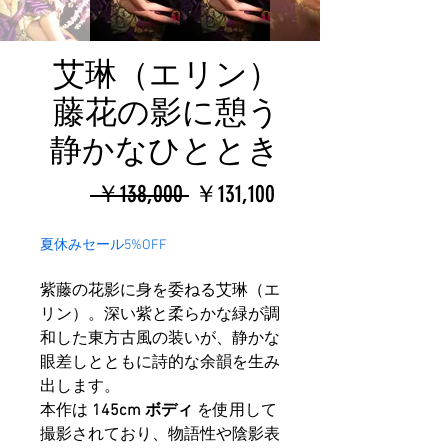
艾琳（エリン）
藤花の影に憩う
静かなひととき
通
セ
 ￥138,000 
￥131,100
常
ー
夏休みセール5%OFF
価
ル
紫藤の花影に身を委ねる艾琳（エ
格
価
リン）。深い紫と柔らかな緑が調
格
和した東方古風の装いが、静かな
眼差しとともに詩的な余韻を生み
出します。
本作は
145cm ボディ
を使用して
撮影されており、物語性や陰影表