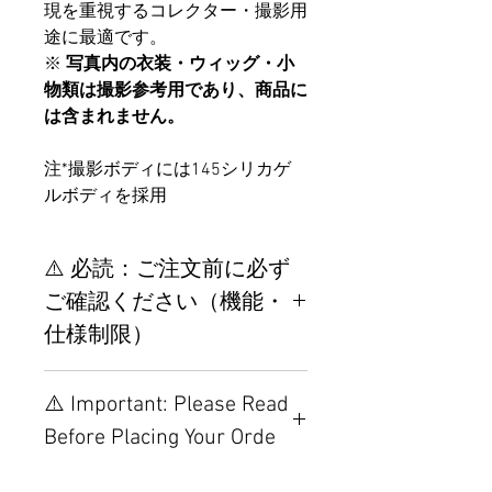
現を重視するコレクター・撮影用
途に最適です。
※
写真内の衣装・ウィッグ・小
物類は撮影参考用であり、商品に
は含まれません。
注*撮影ボディには145シリカゲ
ルボディを採用
⚠️ 必読：ご注文前に必ず
ご確認ください（機能・
仕様制限）
【重要】ご注文前の仕様・設
⚠️ Important: Please Read
置制限について
Before Placing Your Orde
その他の配置はTPEに関連し
ているため、こちらのウェブ
【Important】Specifications &
ページをご覧ください。