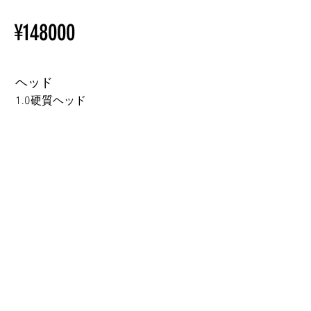
Installation Restrictions Before
初心者のための購入手順
¥148000
Ordering
ラブドール購入前に知ってお
Other configurations are related
くべきこと
to TPE, so please refer to the
following webpage.
ヘッド
Beginner’s Purchase Guide
1.0硬質ヘッド
What You Should Know Before
Buying a Love Doll
1.0硬質ヘッド
1.0軟質ヘッド
2.0口の開閉機能 (軟質)+￥3000
3.0可動まぶた対応・楚玥と江小婉と熙熙＋￥40000円