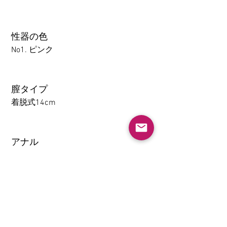
性器の色
No1. ピンク
膣タイプ
着脱式14cm
アナル
1-14CM
大腿の取り外し機能(限TPE)
なし