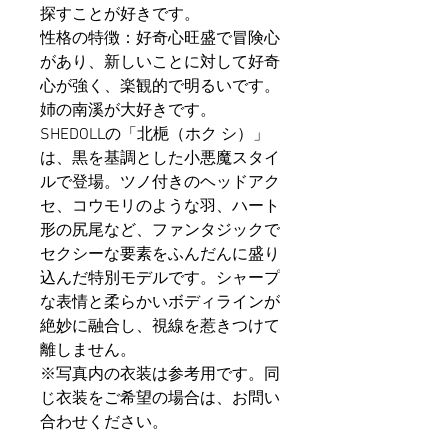
探すことが好きです。
性格の特徴：好奇心旺盛で冒険心
があり、新しいことに対して好奇
心が強く、楽観的で明るいです。
姉の南溪が大好きです。
SHEDOLLの「北梔（ホク シ）」
は、黒を基調とした小悪魔スタイ
ルで登場。ツノ付きのヘッドアク
セ、コウモリのような羽、ハート
形の尻尾など、ファンタジックで
セクシーな要素をふんだんに盛り
込んだ特別モデルです。シャープ
な表情と柔らかいボディラインが
絶妙に融合し、視線を惹きつけて
離しません。
※写真内の衣装は参考用です。同
じ衣装をご希望の場合は、お問い
合わせください。