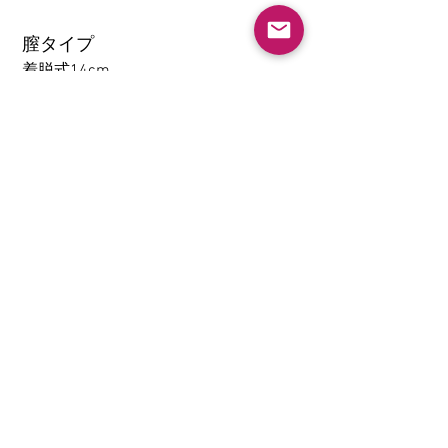
膣タイプ
着脱式14cm
アナル
1-14CM
大腿の取り外し機能(限TPE)
なし
挟むと吸う(限TPE)
なし