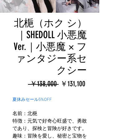
北梔（ホク シ）
｜SHEDOLL 小悪魔
Ver.｜小悪魔 × フ
ァンタジー系セ
クシー
通
セ
 ￥138,000 
￥131,100
常
ー
夏休みセール5%OFF
価
ル
名前：北梔
格
価
特徴：元気で好奇心旺盛で、勇敢
格
であり、探検と冒険が好きです。
趣味：冒険を愛し、秘密と宝物を