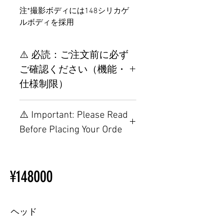
注*撮影ボディには148シリカゲ
ルボディを採用
⚠️ 必読：ご注文前に必ず
ご確認ください（機能・
仕様制限）
【重要】ご注文前の仕様・設
⚠️ Important: Please Read
置制限について
Before Placing Your Orde
その他の配置はTPEに関連し
ているため、こちらのウェブ
【Important】Specifications &
ページをご覧ください。
Installation Restrictions Before
初心者のための購入手順
¥148000
Ordering
ラブドール購入前に知ってお
Other configurations are related
くべきこと
to TPE, so please refer to the
following webpage.
ヘッド