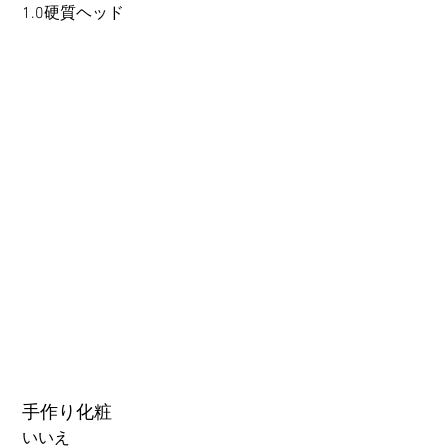
Beginner’s Purchase Guide
1.0硬質ヘッド
What You Should Know Before
Buying a Love Doll
1.0硬質ヘッド
1.0軟質ヘッド
2.0口の開閉機能 (軟質)+￥3000
3.0可動まぶた対応・楚玥と江小婉と熙熙＋￥40000円
手作り化粧
いいえ