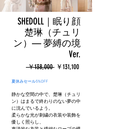
SHEDOLL｜眠り顔
楚琳（チュリ
ン）— 夢縛の境
Ver.
通
セ
 ￥138,000 
￥131,100
常
ー
夏休みセール5%OFF
価
ル
静かな空間の中で、楚琳（チュリ
格
価
ン）はまるで終わりのない夢の中
格
に沈んでいるよう。
柔らかな光が刺繍の衣装や装飾を
優しく照らし、