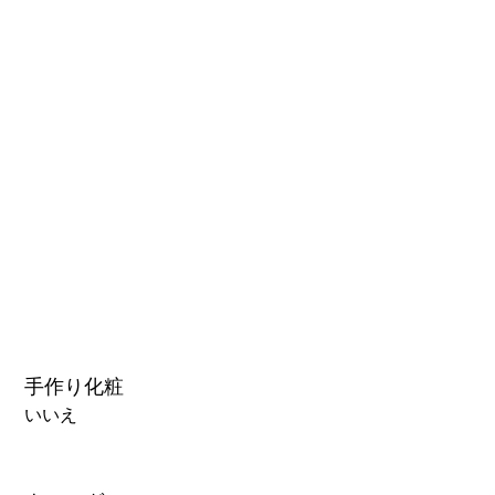
1.0硬質ヘッド
1.0軟質ヘッド
2.0口の開閉機能 (軟質)+￥3000
3.0可動まぶた対応・楚玥と江小婉と熙熙＋￥40000円
手作り化粧
いいえ