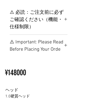
⚠️ 必読：ご注文前に必ず
ご確認ください（機能・
仕様制限）
【重要】ご注文前の仕様・設
⚠️ Important: Please Read
置制限について
Before Placing Your Orde
その他の配置はTPEに関連し
ているため、こちらのウェブ
【Important】Specifications &
ページをご覧ください。
Installation Restrictions Before
初心者のための購入手順
¥148000
Ordering
ラブドール購入前に知ってお
Other configurations are related
くべきこと
to TPE, so please refer to the
following webpage.
ヘッド
Beginner’s Purchase Guide
1.0硬質ヘッド
What You Should Know Before
Buying a Love Doll