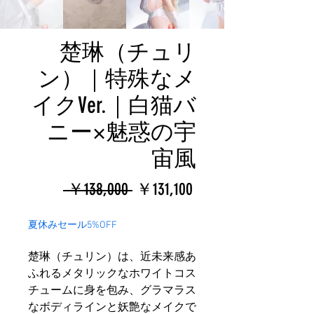
楚琳（チュリ
ン）｜特殊なメ
イクVer.｜白猫バ
ニー×魅惑の宇
宙風
通
セ
 ￥138,000 
￥131,100
常
ー
夏休みセール5%OFF
価
ル
楚琳（チュリン）は、近未来感あ
格
価
ふれるメタリックなホワイトコス
格
チュームに身を包み、グラマラス
なボディラインと妖艶なメイクで