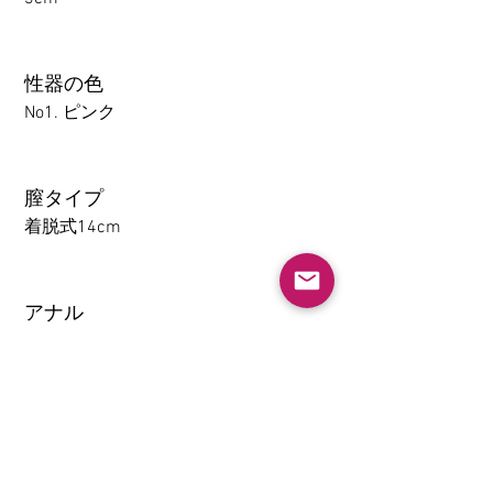
性器の色
No1. ピンク
膣タイプ
着脱式14cm
アナル
1-14CM
大腿の取り外し機能(限TPE)
なし