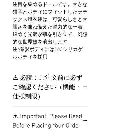
注目を集めるドールです。大きな
猫耳とボディにフィットしたラテ
ックス風衣装は、可愛らしさと大
胆さを兼ね備えた魅力的な一着。
煌めく光沢が肌を引き立て、幻想
的な世界観を演出します。
注*撮影ボディには163シリカゲ
ルボディを採用
⚠️ 必読：ご注文前に必ず
ご確認ください（機能・
仕様制限）
【重要】ご注文前の仕様・設
⚠️ Important: Please Read
置制限について
Before Placing Your Orde
その他の配置はTPEに関連し
ているため、こちらのウェブ
【Important】Specifications &