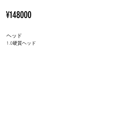
ページをご覧ください。
Installation Restrictions Before
初心者のための購入手順
¥148000
Ordering
ラブドール購入前に知ってお
Other configurations are related
くべきこと
to TPE, so please refer to the
following webpage.
ヘッド
Beginner’s Purchase Guide
1.0硬質ヘッド
What You Should Know Before
Buying a Love Doll
1.0硬質ヘッド
1.0軟質ヘッド
2.0口の開閉機能 (軟質)+￥3000
3.0可動まぶた対応・楚玥と江小婉と熙熙＋￥40000円