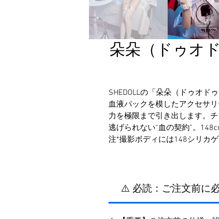
朵朵（ドゥオドゥオ
SHEDOLLの「朵朵（ドゥオド
血液パックを模したアクセサリ
力を極限まで引き出します。チ
逃げられない“血の契約”。14
注*撮影ボディには148シリカ
⚠️ 必読：ご注文前