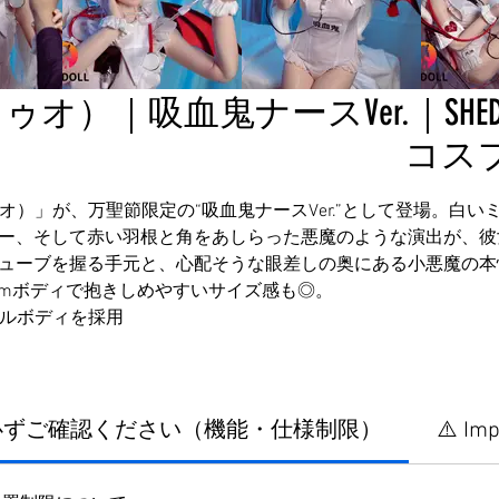
）｜吸血鬼ナースVer.｜SHEDO
コス
ゥオ）」が、万聖節限定の“吸血鬼ナースVer.”として登場。白
ー、そして赤い羽根と角をあしらった悪魔のような演出が、彼
ューブを握る手元と、心配そうな眼差しの奥にある小悪魔の本
8cmボディで抱きしめやすいサイズ感も◎。
ゲルボディを採用
に必ずご確認ください（機能・仕様制限）
⚠️ Imp