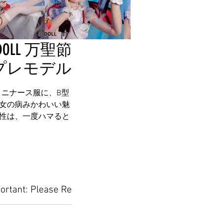
LL 万聖節
プレモデル
いミニナース服に、B型
女の病みかわいい魅
性は、一度ハマると
ortant: Please Read Before Placing Your Orde