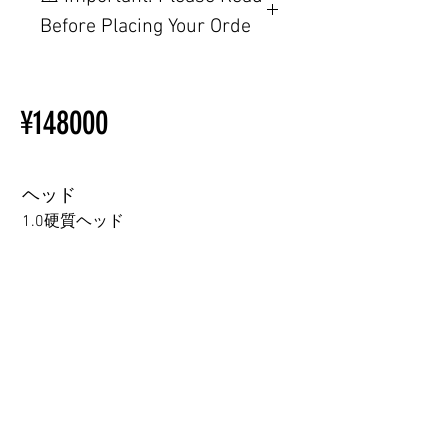
置制限について
Before Placing Your Orde
その他の配置はTPEに関連し
ているため、こちらのウェブ
【Important】Specifications &
ページをご覧ください。
Installation Restrictions Before
初心者のための購入手順
¥148000
Ordering
ラブドール購入前に知ってお
Other configurations are related
くべきこと
to TPE, so please refer to the
following webpage.
ヘッド
Beginner’s Purchase Guide
1.0硬質ヘッド
What You Should Know Before
Buying a Love Doll
1.0硬質ヘッド
1.0軟質ヘッド
2.0口の開閉機能 (軟質)+￥3000
3.0可動まぶた対応・楚玥と江小婉と熙熙＋￥40000円