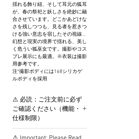
揺れる飾り紐、そして耳元の狐耳
が、春の祭祀と妖しさを絶妙に融
合させています。どこかあどけな
さを残しつつも、見る者を惹きつ
ける強い意志を宿したその視線…
幻想と現実の境界で揺れる、美し
く危うい狐巫女です。撮影やコス
プレ展示にも最適。※衣装は撮影
用参考です。
注*撮影ボディには168シリカゲ
ルボディを採用
⚠️ 必読：ご注文前に必ず
ご確認ください（機能・
仕様制限）
【重要】ご注文前の仕様・設
⚠️ Important: Please Read