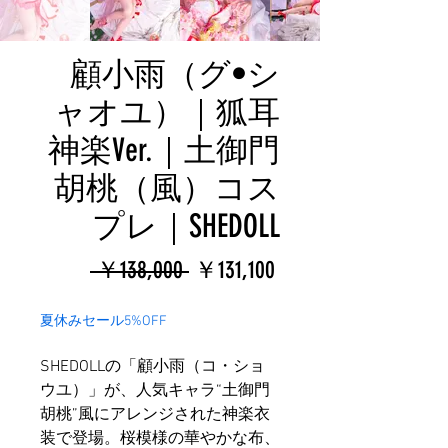
顧小雨（グ•シ
ャオユ）｜狐耳
神楽Ver.｜土御門
胡桃（風）コス
プレ｜SHEDOLL
通
セ
 ￥138,000 
￥131,100
常
ー
夏休みセール5%OFF
価
ル
SHEDOLLの「顧小雨（コ・ショ
格
価
ウユ）」が、人気キャラ“土御門
格
胡桃”風にアレンジされた神楽衣
装で登場。桜模様の華やかな布、