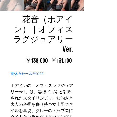
花音（ホアイ
ン）｜オフィス
ラグジュアリー
Ver.
通
セ
 ￥138,000 
￥131,100
常
ー
夏休みセール5%OFF
価
ル
ホアインの「オフィスラグジュア
格
価
リーVer.」は、黒縁メガネと計算
格
されたスタイリングで、知的さと
大人の色香を併せ持つ女上司スタ
イルを再現。グレーのトップスに