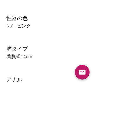
性器の色
No1. ピンク
膣タイプ
着脱式14cm
アナル
1-14CM
大腿の取り外し機能(限TPE)
なし