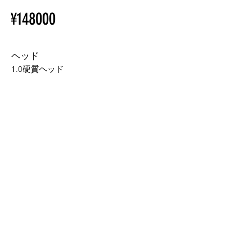
Installation Restrictions Before
初心者のための購入手順
¥148000
Ordering
ラブドール購入前に知ってお
Other configurations are related
くべきこと
to TPE, so please refer to the
following webpage.
ヘッド
Beginner’s Purchase Guide
1.0硬質ヘッド
What You Should Know Before
Buying a Love Doll
1.0硬質ヘッド
1.0軟質ヘッド
2.0口の開閉機能 (軟質)+￥3000
3.0可動まぶた対応・楚玥と江小婉と熙熙＋￥40000円