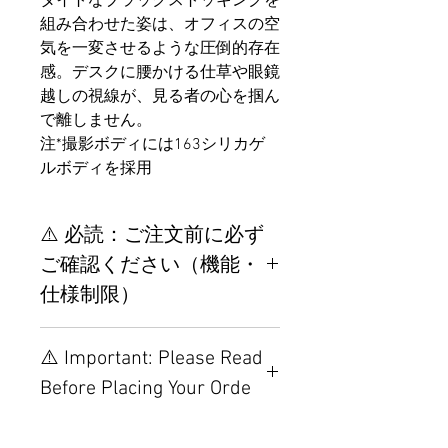
タイトなブラックストッキングを
組み合わせた姿は、オフィスの空
気を一変させるような圧倒的存在
感。デスクに腰かける仕草や眼鏡
越しの視線が、見る者の心を掴ん
で離しません。
注*撮影ボディには163シリカゲ
ルボディを採用
⚠️ 必読：ご注文前に必ず
ご確認ください（機能・
仕様制限）
【重要】ご注文前の仕様・設
⚠️ Important: Please Read
置制限について
Before Placing Your Orde
その他の配置はTPEに関連し
ているため、こちらのウェブ
【Important】Specifications &
ページをご覧ください。