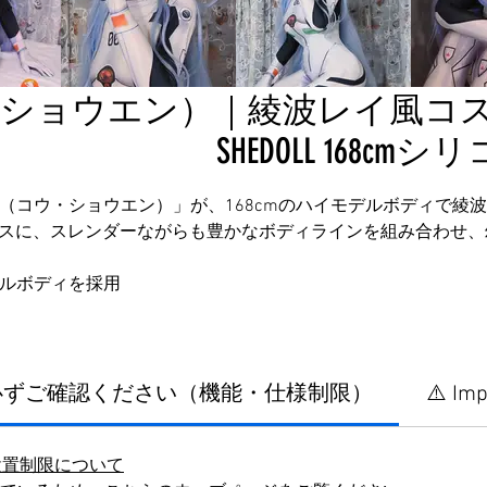
ショウエン）｜綾波レイ風コスプレ
SHEDOLL 168c
小婉（コウ・ショウエン）」が、168cmのハイモデルボディで綾
スに、スレンダーながらも豊かなボディラインを組み合わせ、
ゲルボディを採用
に必ずご確認ください（機能・仕様制限）
⚠️ Imp
設置制限について