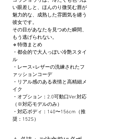
コウショウリは、冷たくも色っぽ
い眼差しと、ほんのり微笑む唇が
魅力的な、成熟した雰囲気を纏う
彼女です。
その目があなたを見つめた瞬間、
もう逃げられない。
🔹特徴まとめ
・都会的で大人っぽい冷艶スタイ
ル
・レース×レザーの洗練されたフ
ァッションコーデ
・リアル感のある表情と高精細メ
イク
・オプション：2.0可動口Ver.対応
（※対応モデルのみ）
・対応ボディ：140〜156cm（推
奨：152S）