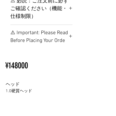
⚠️ 必読：ご注文前に必ず
ご確認ください（機能・
仕様制限）
【重要】ご注文前の仕様・設
⚠️ Important: Please Read
置制限について
Before Placing Your Orde
その他の配置はTPEに関連し
ているため、こちらのウェブ
【Important】Specifications &
ページをご覧ください。
Installation Restrictions Before
初心者のための購入手順
¥148000
Ordering
ラブドール購入前に知ってお
Other configurations are related
くべきこと
to TPE, so please refer to the
following webpage.
ヘッド
Beginner’s Purchase Guide
1.0硬質ヘッド
What You Should Know Before
Buying a Love Doll
1.0硬質ヘッド
1.0軟質ヘッド
2.0口の開閉機能 (軟質)+￥3000