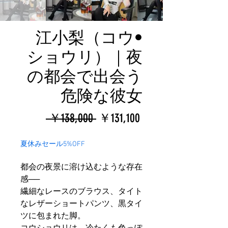
江小梨（コウ•
ショウリ）｜夜
の都会で出会う
危険な彼女
通
セ
 ￥138,000 
￥131,100
常
ー
夏休みセール5%OFF
価
ル
都会の夜景に溶け込むような存在
格
価
感──
格
繊細なレースのブラウス、タイト
なレザーショートパンツ、黒タイ
ツに包まれた脚。