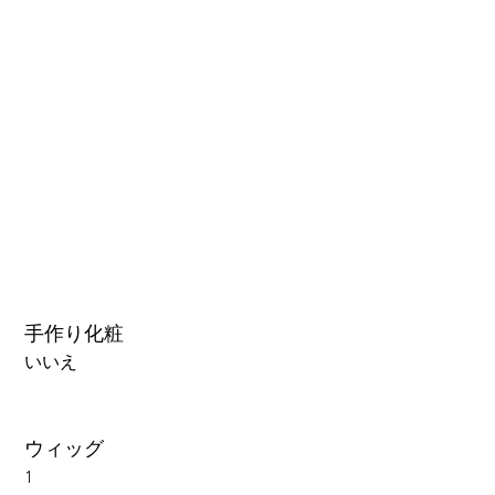
3.0可動まぶた対応・楚玥と江小婉と熙熙＋￥40000円
手作り化粧
いいえ
ウィッグ
1