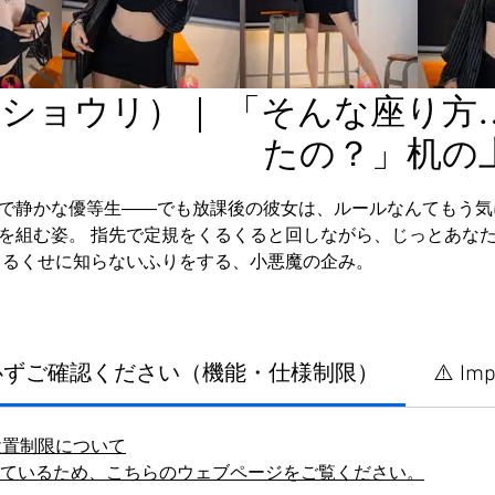
•ショウリ）｜ 「そんな座り方
たの？」机の
で静かな優等生――でも放課後の彼女は、ルールなんてもう気
を組む姿。 指先で定規をくるくると回しながら、じっとあな
てるくせに知らないふりをする、小悪魔の企み。
に必ずご確認ください（機能・仕様制限）
⚠️ Imp
設置制限について
しているため、こちらのウェブページをご覧ください。