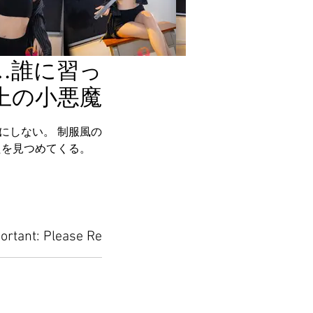
…誰に習っ
上の小悪魔
にしない。 制服風の
たを見つめてくる。
ortant: Please Read Before Placing Your Orde