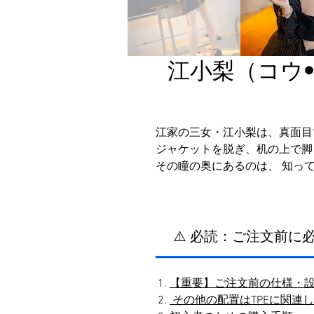
江小梨（コウ
江家の三女・江小梨は、真面目
ジャケットを脱ぎ、机の上で脚
その瞳の奥にあるのは、 知っ
⚠️ 必読：ご注文前
【重要】ご注文前の仕様・
その他の配置はTPEに関連