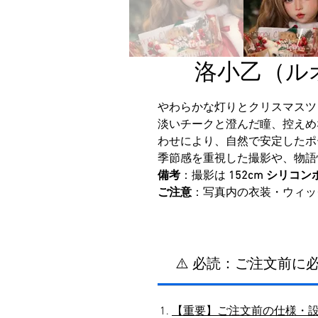
洛小乙（ルオ
やわらかな灯りとクリスマスツリ
淡いチークと澄んだ瞳、控えめ
わせにより、自然で安定したポ
季節感を重視した撮影や、物語
備考
：撮影は
152cm シリコ
ご注意
：写真内の衣装・ウィッ
⚠️ 必読：ご注文前
【重要】ご注文前の仕様・