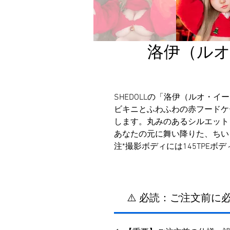
洛伊（ルオ・
SHEDOLLの「洛伊（ルオ・
ビキニとふわふわの赤フードケ
します。丸みのあるシルエット
あなたの元に舞い降りた、ちい
注*撮影ボディには145TPEボ
⚠️ 必読：ご注文前