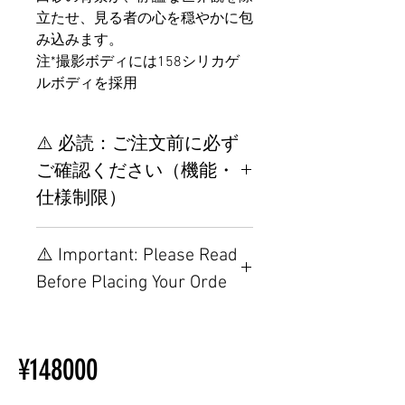
立たせ、見る者の心を穏やかに包
み込みます。
注*撮影ボディには158シリカゲ
ルボディを採用
⚠️ 必読：ご注文前に必ず
ご確認ください（機能・
仕様制限）
【重要】ご注文前の仕様・設
⚠️ Important: Please Read
置制限について
Before Placing Your Orde
その他の配置はTPEに関連し
ているため、こちらのウェブ
【Important】Specifications &
ページをご覧ください。
Installation Restrictions Before
初心者のための購入手順
¥148000
Ordering
ラブドール購入前に知ってお
Other configurations are related
くべきこと