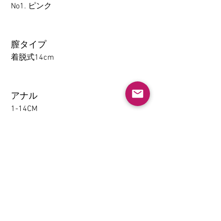
No1. ピンク
膣タイプ
着脱式14cm
アナル
1-14CM
大腿の取り外し機能(限TPE)
なし
挟むと吸う(限TPE)
なし