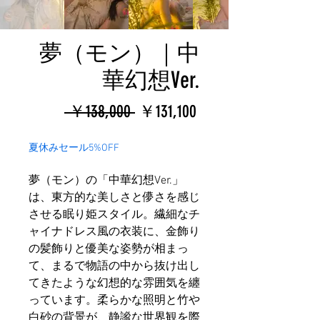
夢（モン）｜中
華幻想Ver.
通
セ
 ￥138,000 
￥131,100
常
ー
夏休みセール5%OFF
価
ル
夢（モン）の「中華幻想Ver.」
格
価
は、東方的な美しさと儚さを感じ
格
させる眠り姫スタイル。繊細なチ
ャイナドレス風の衣装に、金飾り
の髪飾りと優美な姿勢が相まっ
て、まるで物語の中から抜け出し
てきたような幻想的な雰囲気を纏
っています。柔らかな照明と竹や
白砂の背景が、静謐な世界観を際