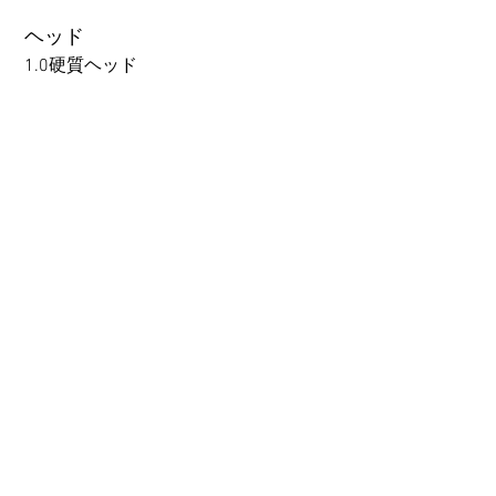
to TPE, so please refer to the
following webpage.
ヘッド
Beginner’s Purchase Guide
1.0硬質ヘッド
What You Should Know Before
Buying a Love Doll
1.0硬質ヘッド
1.0軟質ヘッド
2.0口の開閉機能 (軟質)+￥3000
3.0可動まぶた対応・楚玥と江小婉と熙熙＋￥40000円