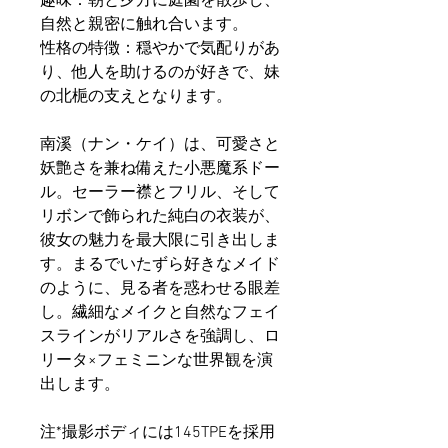
趣味：朝と夕方に庭園を散歩し、
自然と親密に触れ合います。
性格の特徴：穏やかで気配りがあ
り、他人を助けるのが好きで、妹
の北梔の支えとなります。
南溪（ナン・ケイ）は、可愛さと
妖艶さを兼ね備えた小悪魔系ドー
ル。セーラー襟とフリル、そして
リボンで飾られた純白の衣装が、
彼女の魅力を最大限に引き出しま
す。まるでいたずら好きなメイド
のように、見る者を惑わせる眼差
し。繊細なメイクと自然なフェイ
スラインがリアルさを強調し、ロ
リータ×フェミニンな世界観を演
出します。
注*撮影ボディには145TPEを採用