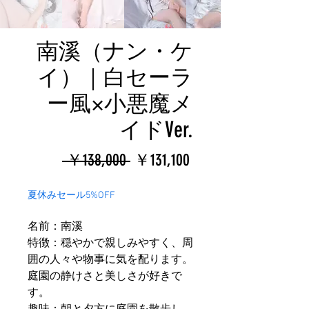
南溪（ナン・ケ
イ）｜白セーラ
ー風×小悪魔メ
イドVer.
通
セ
 ￥138,000 
￥131,100
常
ー
夏休みセール5%OFF
価
ル
名前：南溪
格
価
特徴：穏やかで親しみやすく、周
格
囲の人々や物事に気を配ります。
庭園の静けさと美しさが好きで
す。