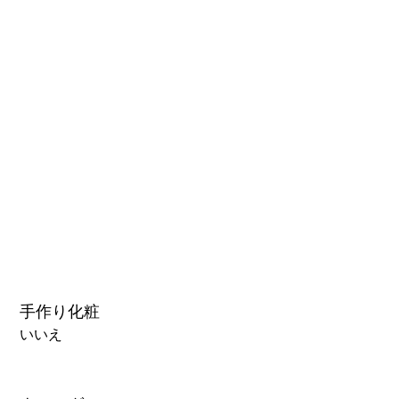
1.0硬質ヘッド
1.0軟質ヘッド
2.0口の開閉機能 (軟質)+￥3000
3.0可動まぶた対応・楚玥と江小婉と熙熙＋￥40000円
手作り化粧
いいえ