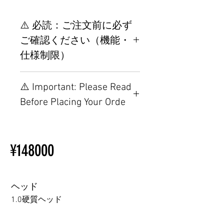
⚠️ 必読：ご注文前に必ず
ご確認ください（機能・
仕様制限）
【重要】ご注文前の仕様・設
⚠️ Important: Please Read
置制限について
Before Placing Your Orde
その他の配置はTPEに関連し
ているため、こちらのウェブ
【Important】Specifications &
ページをご覧ください。
Installation Restrictions Before
初心者のための購入手順
¥148000
Ordering
ラブドール購入前に知ってお
Other configurations are related
くべきこと
to TPE, so please refer to the
following webpage.
ヘッド
Beginner’s Purchase Guide
1.0硬質ヘッド
What You Should Know Before
Buying a Love Doll