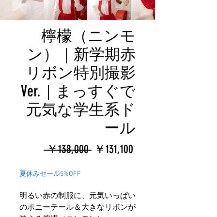
檸檬（ニンモ
ン）｜新学期赤
リボン特別撮影
Ver.｜まっすぐで
元気な学生系ド
ール
通
セ
 ￥138,000 
￥131,100
常
ー
夏休みセール5%OFF
価
ル
明るい赤の制服に、元気いっぱい
格
価
のポニーテール＆大きなリボンが
格