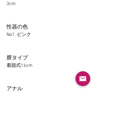
3cm
性器の色
No1. ピンク
膣タイプ
着脱式14cm
アナル
1-14CM
大腿の取り外し機能(限TPE)
なし