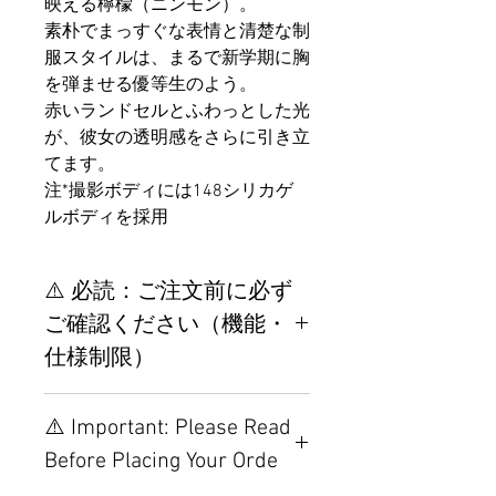
映える檸檬（ニンモン）。
素朴でまっすぐな表情と清楚な制
服スタイルは、まるで新学期に胸
を弾ませる優等生のよう。
赤いランドセルとふわっとした光
が、彼女の透明感をさらに引き立
てます。
注*撮影ボディには148シリカゲ
ルボディを採用
⚠️ 必読：ご注文前に必ず
ご確認ください（機能・
仕様制限）
【重要】ご注文前の仕様・設
⚠️ Important: Please Read
置制限について
Before Placing Your Orde
その他の配置はTPEに関連し
ているため、こちらのウェブ