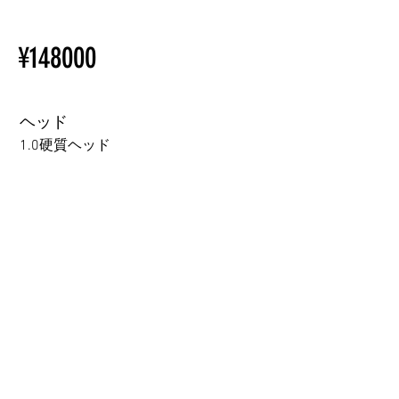
【Important】Specifications &
ページをご覧ください。
Installation Restrictions Before
初心者のための購入手順
¥148000
Ordering
ラブドール購入前に知ってお
Other configurations are related
くべきこと
to TPE, so please refer to the
following webpage.
ヘッド
Beginner’s Purchase Guide
1.0硬質ヘッド
What You Should Know Before
Buying a Love Doll
1.0硬質ヘッド
1.0軟質ヘッド
2.0口の開閉機能 (軟質)+￥3000
3.0可動まぶた対応・楚玥と江小婉と熙熙＋￥40000円