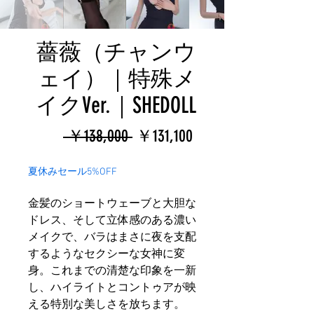
薔薇（チャンウ
ェイ）｜特殊メ
イクVer.｜SHEDOLL
通
セ
 ￥138,000 
￥131,100
常
ー
夏休みセール5%OFF
価
ル
金髪のショートウェーブと大胆な
格
価
ドレス、そして立体感のある濃い
格
メイクで、バラはまさに夜を支配
するようなセクシーな女神に変
身。これまでの清楚な印象を一新
し、ハイライトとコントゥアが映
える特別な美しさを放ちます。