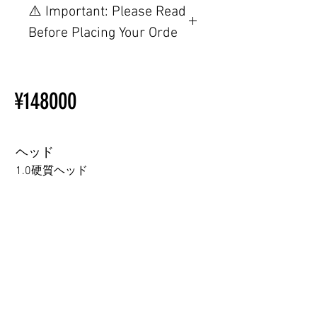
⚠️ Important: Please Read
置制限について
Before Placing Your Orde
その他の配置はTPEに関連し
ているため、こちらのウェブ
【Important】Specifications &
ページをご覧ください。
Installation Restrictions Before
初心者のための購入手順
¥148000
Ordering
ラブドール購入前に知ってお
Other configurations are related
くべきこと
to TPE, so please refer to the
following webpage.
ヘッド
Beginner’s Purchase Guide
1.0硬質ヘッド
What You Should Know Before
Buying a Love Doll
1.0硬質ヘッド
1.0軟質ヘッド
2.0口の開閉機能 (軟質)+￥3000
3.0可動まぶた対応・楚玥と江小婉と熙熙＋￥40000円