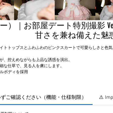
ー）｜お部屋デート特別撮影 Ve
甘さを兼ね備えた魅
イトトップスとふわふわのピンクスカートで可愛らしさと色気
が、控えめながらも上品な誘惑を演出。
細な仕草で、見る人を虜にします。
ゲルボディを採用
に必ずご確認ください（機能・仕様制限）
⚠️ Imp