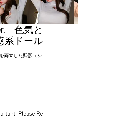
r.｜色気と
惑系ドール
を両立した熙熙（シ
ortant: Please Read Before Placing Your Orde