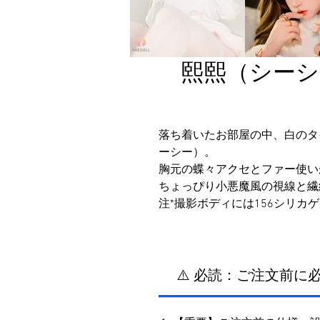
熙熙（シーシ
落ち着いたお部屋の中、白のタ
ーシー）。
胸元の蝶々アクセとファー使い
ちょっぴり小悪魔風の視線と繊
注*撮影ボディには156シリカ
⚠️ 必読：ご注文前