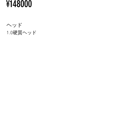
¥148000
Ordering
ラブドール購入前に知ってお
Other configurations are related
くべきこと
to TPE, so please refer to the
following webpage.
ヘッド
Beginner’s Purchase Guide
1.0硬質ヘッド
What You Should Know Before
Buying a Love Doll
1.0硬質ヘッド
1.0軟質ヘッド
2.0口の開閉機能 (軟質)+￥3000
3.0可動まぶた対応・楚玥と江小婉と熙熙＋￥40000円