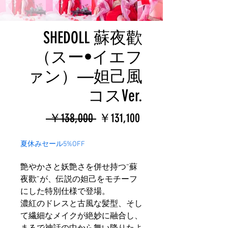
SHEDOLL 蘇夜歡
（スー•イエフ
ァン）—妲己風
コスVer.
通
セ
 ￥138,000 
￥131,100
常
ー
夏休みセール5%OFF
価
ル
艶やかさと妖艶さを併せ持つ“蘇
格
価
夜歡”が、伝説の妲己をモチーフ
格
にした特別仕様で登場。
濃紅のドレスと古風な髪型、そし
て繊細なメイクが絶妙に融合し、