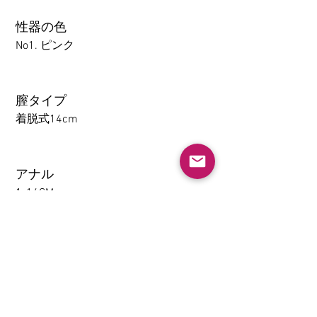
性器の色
No1. ピンク
膣タイプ
着脱式14cm
アナル
1-14CM
大腿の取り外し機能(限TPE)
なし