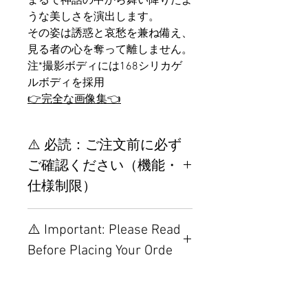
まるで神話の中から舞い降りたよ
うな美しさを演出します。
その姿は誘惑と哀愁を兼ね備え、
見る者の心を奪って離しません。
注*撮影ボディには168シリカゲ
ルボディを採用
👉完全な画像集👈
⚠️ 必読：ご注文前に必ず
ご確認ください（機能・
仕様制限）
【重要】ご注文前の仕様・設
⚠️ Important: Please Read
置制限について
Before Placing Your Orde
その他の配置はTPEに関連し
ているため、こちらのウェブ
【Important】Specifications &
ページをご覧ください。
Installation Restrictions Before
初心者のための購入手順