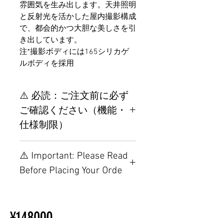
雰囲気を生み出します。天井照明
と反射光を活かした屋内撮影構成
で、都会的かつ大胆な美しさを引
き出しています。
注*撮影ボディには165シリカゲ
ルボディを採用
⚠️ 必読：ご注文前に必ず
ご確認ください（機能・
仕様制限）
【重要】ご注文前の仕様・設
⚠️ Important: Please Read
置制限について
Before Placing Your Orde
その他の配置はTPEに関連し
ているため、こちらのウェブ
【Important】Specifications &
ページをご覧ください。
Installation Restrictions Before
初心者のための購入手順
¥148000
Ordering
ラブドール購入前に知ってお