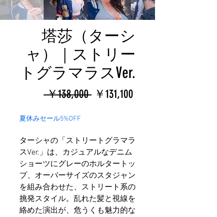
塔莎（ターシ
ャ）｜ストリー
トグラマラスVer.
通
セ
 ￥138,000 
￥131,100
常
ー
夏休みセール5%OFF
価
ル
ターシャの「ストリートグラマラ
格
価
スVer.」は、カジュアルなデニム
格
ショーツにグレーのホルタートッ
プ、オーバーサイズのスタジャン
を組み合わせた、ストリート系の
挑発スタイル。乱れた髪と視線を
絡めた演出が、危うくも魅力的な