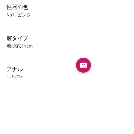
性器の色
No1. ピンク
膣タイプ
着脱式14cm
アナル
1-14CM
大腿の取り外し機能(限TPE)
なし