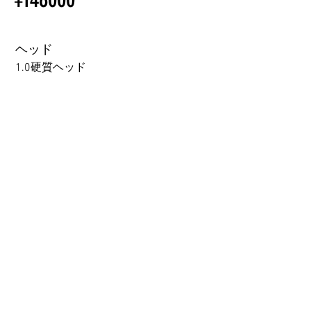
Other configurations are related
くべきこと
to TPE, so please refer to the
following webpage.
ヘッド
Beginner’s Purchase Guide
1.0硬質ヘッド
What You Should Know Before
Buying a Love Doll
1.0硬質ヘッド
1.0軟質ヘッド
2.0口の開閉機能 (軟質)+￥3000
3.0可動まぶた対応・楚玥と江小婉と熙熙＋￥40000円