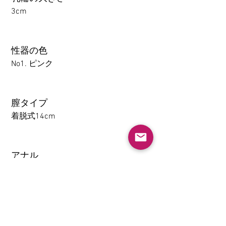
3cm
性器の色
No1. ピンク
膣タイプ
着脱式14cm
アナル
1-14CM
大腿の取り外し機能(限TPE)
なし