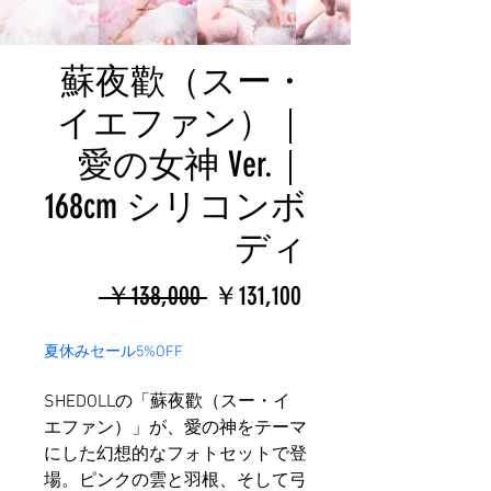
蘇夜歡（スー・
イエファン）｜
愛の女神 Ver.｜
168cm シリコンボ
ディ
通
セ
 ￥138,000 
￥131,100
常
ー
夏休みセール5%OFF
価
ル
SHEDOLLの「蘇夜歡（スー・イ
格
価
エファン）」が、愛の神をテーマ
格
にした幻想的なフォトセットで登
場。ピンクの雲と羽根、そして弓