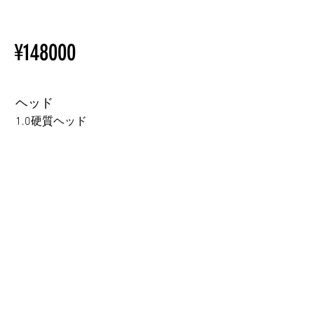
ているため、こちらのウェブ
【Important】Specifications &
ページをご覧ください。
Installation Restrictions Before
初心者のための購入手順
¥148000
Ordering
ラブドール購入前に知ってお
Other configurations are related
くべきこと
to TPE, so please refer to the
following webpage.
ヘッド
Beginner’s Purchase Guide
1.0硬質ヘッド
What You Should Know Before
Buying a Love Doll
1.0硬質ヘッド
1.0軟質ヘッド
2.0口の開閉機能 (軟質)+￥3000
3.0可動まぶた対応・楚玥と江小婉と熙熙＋￥40000円