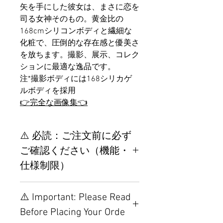
矢を手にした彼女は、まさに恋を
司る女神そのもの。黄金比の
168cmシリコンボディと繊細な
化粧で、圧倒的な存在感と優美さ
を放ちます。撮影、展示、コレク
ションに最適な逸品です。
注*撮影ボディには168シリカゲ
ルボディを採用
👉完全な画像集👈
⚠️ 必読：ご注文前に必ず
ご確認ください（機能・
仕様制限）
【重要】ご注文前の仕様・設
⚠️ Important: Please Read
置制限について
Before Placing Your Orde
その他の配置はTPEに関連し