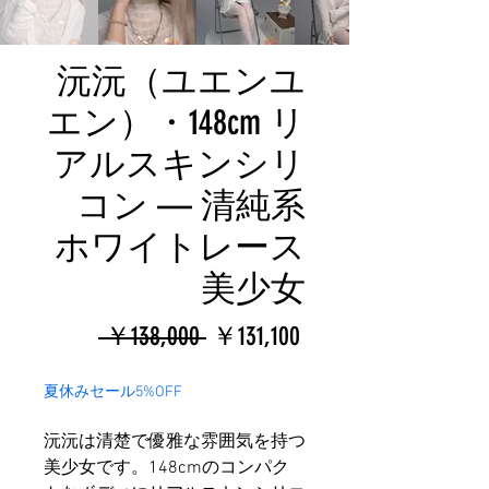
沅沅（ユエンユ
エン）・148cm リ
アルスキンシリ
コン — 清純系
ホワイトレース
美少女
通
セ
 ￥138,000 
￥131,100
常
ー
夏休みセール5%OFF
価
ル
沅沅は清楚で優雅な雰囲気を持つ
格
価
美少女です。148cmのコンパク
格