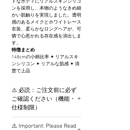
トなボディにリアルスキンシリコ
ンを採用し、本物のようなきめ細
かい肌触りを実現しました。透明
感のあるメイクとホワイトレース
衣装、柔らかなロングヘアが、可
憐で心惹かれる存在感を演出しま
す。
特徴まとめ
148cmの小柄比率 ✦ リアルスキ
ンシリコン ✦ リアルな肌感 ✦ 清
楚で上品
⚠️ 必読：ご注文前に必ず
ご確認ください（機能・
仕様制限）
【重要】ご注文前の仕様・設
⚠️ Important: Please Read
置制限について