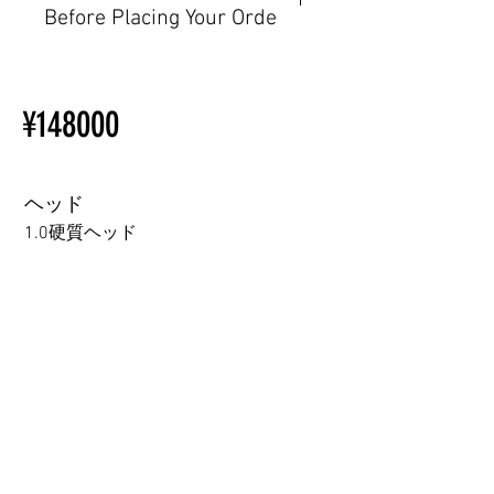
Before Placing Your Orde
その他の配置はTPEに関連し
ているため、こちらのウェブ
【Important】Specifications &
ページをご覧ください。
Installation Restrictions Before
初心者のための購入手順
¥148000
Ordering
ラブドール購入前に知ってお
Other configurations are related
くべきこと
to TPE, so please refer to the
following webpage.
ヘッド
Beginner’s Purchase Guide
1.0硬質ヘッド
What You Should Know Before
Buying a Love Doll
1.0硬質ヘッド
1.0軟質ヘッド
2.0口の開閉機能 (軟質)+￥3000
3.0可動まぶた対応・楚玥と江小婉と熙熙＋￥40000円