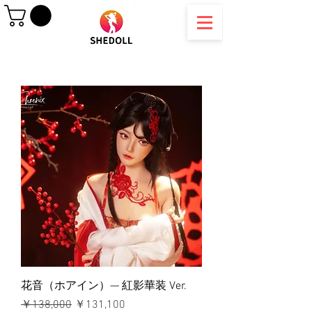
花音（ホアイン）— 紅影華装 Ver.
通常価格
セール価格
￥138,000
￥131,100