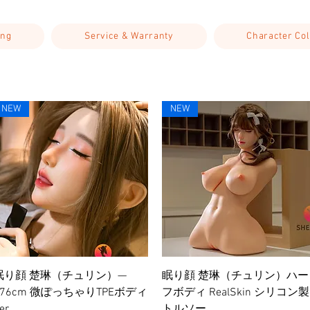
ing
Service & Warranty
Character Col
NEW
NEW
クイックビュー
クイックビュー
眠り顔 楚琳（チュリン）—
眠り顔 楚琳（チュリン）ハー
176cm 微ぽっちゃりTPEボディ
フボディ RealSkin シリコン製
er.
トルソー