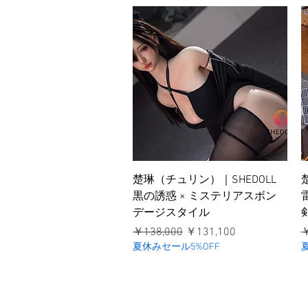
クイックビュー
楚琳（チュリン）｜SHEDOLL
黒の誘惑 × ミステリアスボン
デージスタイル
通常価格
セール価格
￥138,000
￥131,100
￥
夏休みセール5%OFF