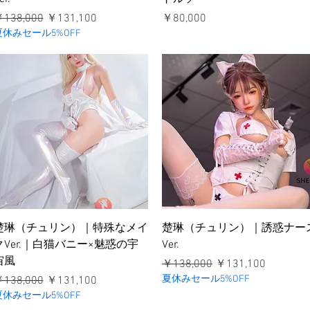
通常価格
セール価格
価格
138,000
￥131,100
￥80,000
夏休みセール5%OFF
クイックビュー
クイックビュー
楚琳（チュリン）｜特殊なメイ
楚琳（チュリン）｜誘惑ナー
クVer.｜白猫バニー×魅惑の宇
Ver.
宙風
通常価格
セール価格
￥138,000
￥131,100
通常価格
セール価格
夏休みセール5%OFF
138,000
￥131,100
夏休みセール5%OFF