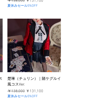
通常価格
セール価格
￥138,000
￥131,100
夏休みセール5%OFF
クイックビュー
ス
楚琳（チュリン）｜賭ケグルイ
風コスVer.
通常価格
セール価格
￥138,000
￥131,100
夏休みセール5%OFF