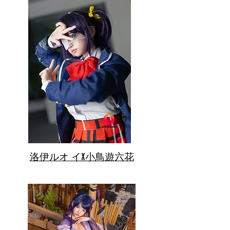
洛伊ルオ イX小鳥遊六花