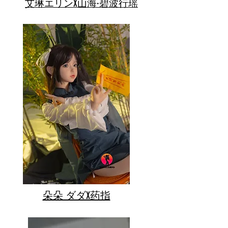
艾琳エリンX山海·碧波行瑶
朵朵 ダダX药指