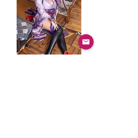
楚琳 チュリンX雷電将軍