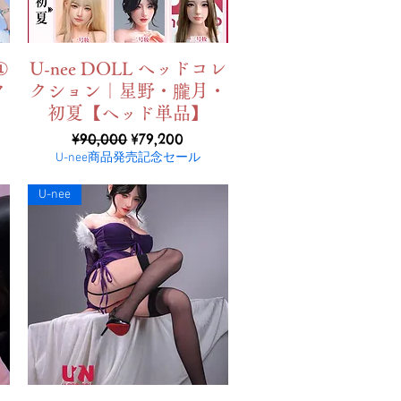
ดูข้อมูลด่วน
①
U-nee DOLL ヘッドコレ
ク
クション｜星野・朧月・
初夏【ヘッド単品】
ราคาปกติ
ราคาขายลด
¥90,000
¥79,200
U-nee商品発売記念セール
U-nee