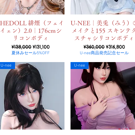
ดูข้อมูลด่วน
ดูข้อมูลด่วน
SHEDOLL 緋煙（フェイ
U-NEE｜美兎（みう）
イェン）2.0｜176cmシ
メイクと155 スキンテ
リコンボディ
スチャシリコンボディ
ราคาปกติ
ราคาขายลด
ราคาปกติ
ราคาขายลด
¥138,000
¥131,100
¥360,000
¥316,800
夏休みセール5%OFF
U-nee商品発売記念セール
U-nee
U-nee