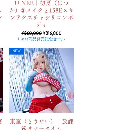
ดูข้อมูลด่วน
ろ
U-NEE｜初夏（はつ
ス
か）②メイクと158Eスキ
ン
ンテクスチャシリコンボ
ディ
ราคาปกติ
ราคาขายลด
¥360,000
¥316,800
U-nee商品発売記念セール
NEW
ดูข้อมูลด่วน
宴
東笙（とうせい）｜放課
後サマータイム