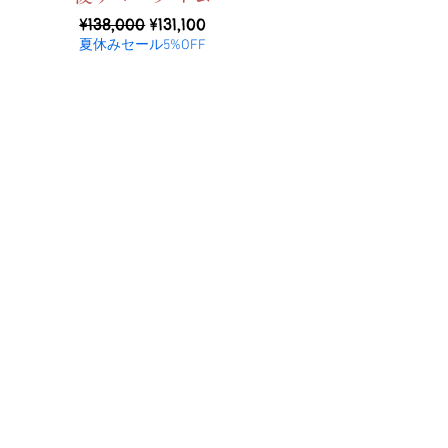
ราคาปกติ
ราคาขายลด
¥138,000
¥131,100
夏休みセール5%OFF