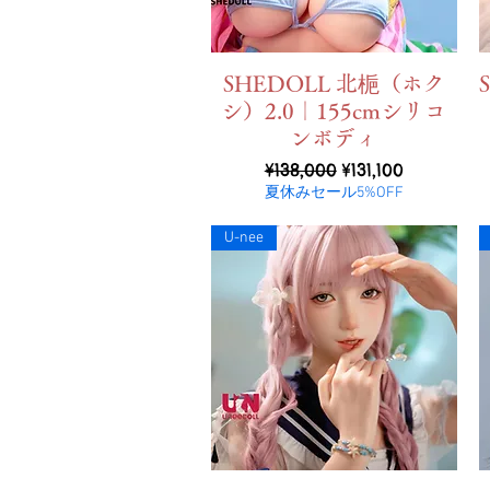
ดูข้อมูลด่วน
SHEDOLL 北梔（ホク
シ）2.0｜155cmシリコ
ンボディ
ราคาปกติ
ราคาขายลด
¥138,000
¥131,100
夏休みセール5%OFF
U-nee