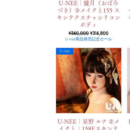
ดูข้อมูลด่วน
U-NEE｜朧月（おぼろ
づき）③メイクと155 ス
キンテクスチャシリコン
ボディ
ราคาปกติ
ราคาขายลด
¥360,000
¥316,800
U-nee商品発売記念セール
U-nee
ดูข้อมูลด่วน
U-NEE｜星野 ルナ ②メ
イクと｜158Eスキンテ