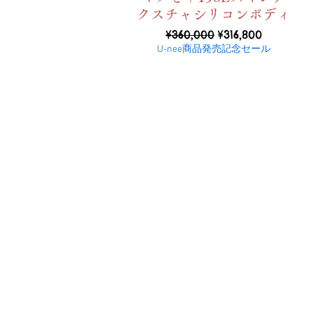
クスチャシリコンボディ
ราคาปกติ
ราคาขายลด
¥360,000
¥316,800
U-nee商品発売記念セール