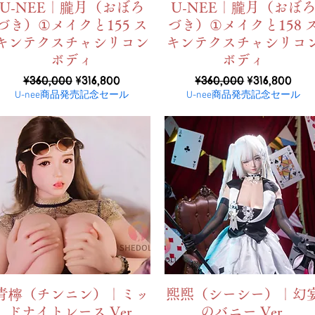
ดูข้อมูลด่วน
ดูข้อมูลด่วน
U-NEE｜朧月（おぼろ
U-NEE｜朧月（おぼ
づき）①メイクと155 ス
づき）①メイクと158 
キンテクスチャシリコン
キンテクスチャシリコ
ボディ
ボディ
ราคาปกติ
ราคาขายลด
ราคาปกติ
ราคาขายลด
¥360,000
¥316,800
¥360,000
¥316,800
U-nee商品発売記念セール
U-nee商品発売記念セール
ดูข้อมูลด่วน
ดูข้อมูลด่วน
青檸（チンニン）｜ミッ
熙熙（シーシー）｜幻
ドナイトレース Ver.
のバニー Ver.