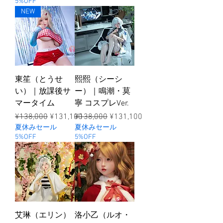
5%OFF
NEW
東笙（とうせ
熙熙（シーシ
い）｜放課後サ
ー）｜鳴潮・莫
マータイム
寧 コスプレVer.
ราคาปกติ
ราคาขายลด
ราคาปกติ
ราคาขายลด
¥138,000
¥131,100
¥138,000
¥131,100
夏休みセール
夏休みセール
5%OFF
5%OFF
艾琳（エリン）
洛小乙（ルオ・