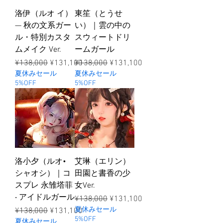
洛伊（ルオ イ）
東笙（とうせ
— 秋の文系ガー
い）｜雲の中の
ル・特別カスタ
スウィートドリ
ムメイク Ver.
ームガール
ราคาปกติ
ราคาขายลด
ราคาปกติ
ราคาขายลด
¥138,000
¥131,100
¥138,000
¥131,100
夏休みセール
夏休みセール
5%OFF
5%OFF
洛小夕（ルオ•
艾琳（エリン）
シャオシ）｜コ
田園と書香の少
スプレ 永雏塔菲
女Ver.
‧ アイドルガール
ราคาปกติ
ราคาขายลด
¥138,000
¥131,100
ราคาปกติ
ราคาขายลด
夏休みセール
¥138,000
¥131,100
5%OFF
夏休みセール