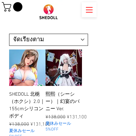
SHEDOLL 北梔
熙熙（シーシ
（ホクシ）2.0｜
ー）｜幻宴のバ
155cmシリコン
ニー Ver.
ボディ
ราคาปกติ
ราคาขายลด
¥138,000
¥131,100
ราคาปกติ
ราคาขายลด
夏休みセール
¥138,000
¥131,100
5%OFF
夏休みセール