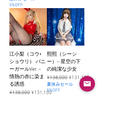
5%OFF
江小梨（コウ•
熙熙（シーシ
ショウリ） バニ
ー）– 星空の下
ーガールVer. –
の純潔な少女
情熱の赤に染ま
ราคาปกติ
ราคาขายลด
¥138,000
¥131,100
る誘惑
夏休みセール
5%OFF
ราคาปกติ
ราคาขายลด
¥138,000
¥131,100
夏休みセール
5%OFF