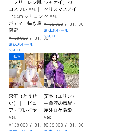
｜フリーレン風
シャオイ）2.0｜
コスプレ Ver.｜
クリスマスメイ
145cm シリコン
ク Ver.
ボディ｜描き眉
ราคาปกติ
ราคาขายลด
¥138,000
¥131,100
限定
夏休みセール
5%OFF
ราคาปกติ
ราคาขายลด
¥138,000
¥131,100
夏休みセール
5%OFF
NEW
東笙（とうせ
艾琳（エリン）
い）｜｜ピュ
— 藤花の気配・
ア・プレイヤー
屋外ロケ撮影
Ver.
Ver.
ราคาปกติ
ราคาขายลด
ราคาปกติ
ราคาขายลด
¥138,000
¥131,100
¥138,000
¥131,100