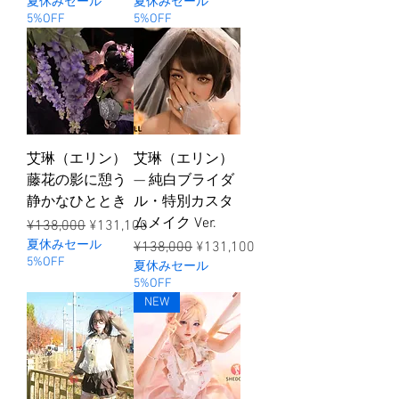
夏休みセール
夏休みセール
5%OFF
5%OFF
艾琳（エリン）
艾琳（エリン）
藤花の影に憩う
— 純白ブライダ
静かなひととき
ル・特別カスタ
ムメイク Ver.
ราคาปกติ
ราคาขายลด
¥138,000
¥131,100
夏休みセール
ราคาปกติ
ราคาขายลด
¥138,000
¥131,100
5%OFF
夏休みセール
5%OFF
NEW