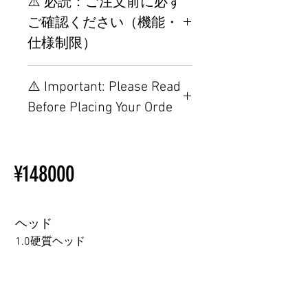
⚠️ 必読：ご注文前に必ず
ご確認ください（機能・
仕様制限）
【重要】ご注文前の仕様・設
⚠️ Important: Please Read
置制限について
Before Placing Your Orde
その他の配置はTPEに関連し
ているため、こちらのウェブ
【Important】Specifications &
ページをご覧ください。
Installation Restrictions Before
初心者のための購入手順
¥148000
Ordering
ラブドール購入前に知ってお
Other configurations are related
くべきこと
to TPE, so please refer to the
following webpage.
ヘッド
Beginner’s Purchase Guide
1.0硬質ヘッド
What You Should Know Before
Buying a Love Doll
1.0硬質ヘッド
1.0軟質ヘッド
2.0口の開閉機能 (軟質)+￥3000