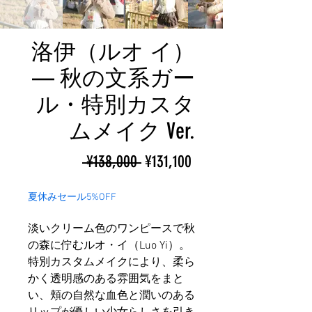
洛伊（ルオ イ）
— 秋の文系ガー
ル・特別カスタ
ムメイク Ver.
ราคา
ราคา
 ¥138,000 
¥131,100
ปกติ
ขาย
夏休みセール5%OFF
ลด
淡いクリーム色のワンピースで秋
の森に佇むルオ・イ（Luo Yi）。
特別カスタムメイクにより、柔ら
かく透明感のある雰囲気をまと
い、頬の自然な血色と潤いのある