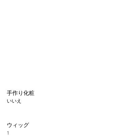
3.0可動まぶた対応・楚玥と江小婉と熙熙＋￥40000円
手作り化粧
いいえ
ウィッグ
1