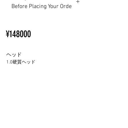
Before Placing Your Orde
その他の配置はTPEに関連し
ているため、こちらのウェブ
【Important】Specifications &
ページをご覧ください。
Installation Restrictions Before
初心者のための購入手順
¥148000
Ordering
ラブドール購入前に知ってお
Other configurations are related
くべきこと
to TPE, so please refer to the
following webpage.
ヘッド
Beginner’s Purchase Guide
1.0硬質ヘッド
What You Should Know Before
Buying a Love Doll
1.0硬質ヘッド
1.0軟質ヘッド
2.0口の開閉機能 (軟質)+￥3000
3.0可動まぶた対応・楚玥と江小婉と熙熙＋￥40000円