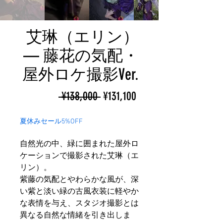
艾琳（エリン）
— 藤花の気配・
屋外ロケ撮影Ver.
ราคา
ราคา
 ¥138,000 
¥131,100
ปกติ
ขาย
夏休みセール5%OFF
ลด
自然光の中、緑に囲まれた屋外ロ
ケーションで撮影された艾琳（エ
リン）。
紫藤の気配とやわらかな風が、深
い紫と淡い緑の古風衣装に軽やか
な表情を与え、スタジオ撮影とは
異なる自然な情緒を引き出しま