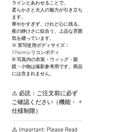
ラインとあわせることで、
柔らかさと大人の魅力が引き立ち
ます。
華やかすぎず、けれど心に残る。
夜の静けさに似合う、上品な雰囲
気を纏っています。
※ 実写使用ボディサイズ：
176cmシリコンボディ
※ 写真内の衣装・ウィッグ・眼
鏡・小物は撮影参考用です。商品
には含まれません。
⚠️ 必読：ご注文前に必ず
ご確認ください（機能・
仕様制限）
【重要】ご注文前の仕様・設
⚠️ Important: Please Read
置制限について