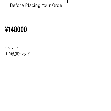
Before Placing Your Orde
その他の配置はTPEに関連し
ているため、こちらのウェブ
【Important】Specifications &
ページをご覧ください。
Installation Restrictions Before
初心者のための購入手順
¥148000
Ordering
ラブドール購入前に知ってお
Other configurations are related
くべきこと
to TPE, so please refer to the
following webpage.
ヘッド
Beginner’s Purchase Guide
1.0硬質ヘッド
What You Should Know Before
Buying a Love Doll
1.0硬質ヘッド
1.0軟質ヘッド
2.0口の開閉機能 (軟質)+￥3000
3.0可動まぶた対応・楚玥と江小婉と熙熙＋￥40000円