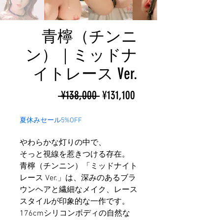
青檸（チンニ
ン）｜ミッドナ
イトレース Ver.
ราคา
ราคา
 ¥138,000 
¥131,100
ปกติ
ขาย
夏休みセール5%OFF
ลด
やわらかな灯りの中で、
そっと視線を惹きつける存在。
青檸（チンニン）「ミッドナイト
レース Ver.」は、深みのあるブラ
ウンヘアと繊細なメイク、レース
スタイルが印象的な一作です。
176cmシリコンボディの自然な