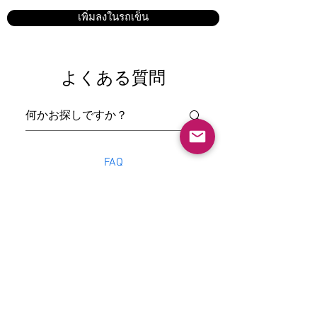
เพิ่มลงในรถเข็น
よくある質問
FAQ
なぜ異なる写真でメイ
クが異なるのですか？
見ている写真は、同じ人物であっ
てもメイクに差異がある可能性が
完全にカスタマイズす
あります。それは以下の理由によ
ることはできますか？
ります： メイクはすべて手作業で