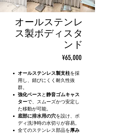
オールステンレ
ス製ボディスタ
ンド
ราคา
¥65,000
オールステンレス製支柱
を採
用し、錆びにくく耐久性抜
群。
強化ベース
と
静音ゴムキャス
ター
で、スムーズかつ安定し
た移動が可能。
底部に排水用の穴
を設け、ボ
ディ洗浄時の水切りが容易。
全てのステンレス部品を
厚み