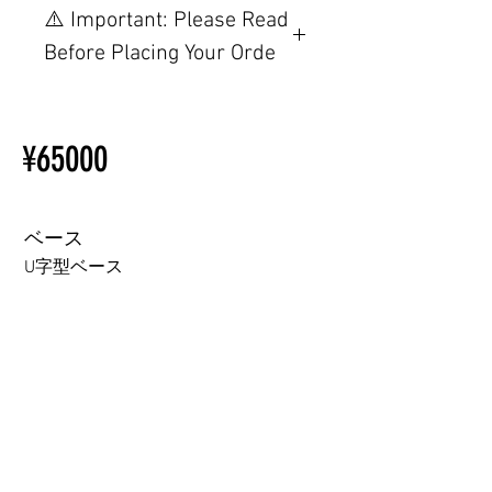
⚠️ Important: Please Read
Before Placing Your Orde
【Important】Specifications &
Installation Restrictions Before
¥65000
Ordering
Other configurations are related
to TPE, so please refer to the
following webpage.
ベース
Beginner’s Purchase Guide
U字型ベース
What You Should Know Before
Buying a Love Doll
U字型ベース
鉄板ベース