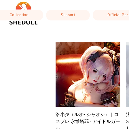
Collection
Support
Official Pa
ดูข้อมูลด่วน
洛小夕（ルオ• シャオシ）｜コ
スプレ 永雏塔菲 ‧ アイドルガー
S
ル