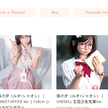
rtner in Thailand
Blog
Character Col
ดูข้อมูลด่วน
ดูข้อมูลด่วน
洛小夕（ルオ•シャオシ）｜
洛小夕（ルオ•シャオシ）｜
WEET OFFICE Ver.｜148cm シ
SHEDOLL 文芸少女先輩Ver.
リカゲルボディ