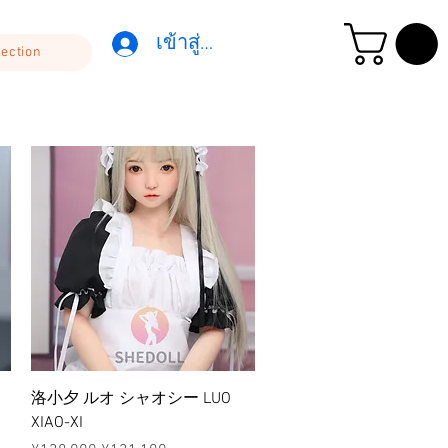
เข้าสู่ระบบ
lection
ดูข้อมูลด่วน
洛小夕 ルオ シャオシー LUO
XIAO-XI