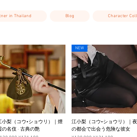
rtner in Thailand
Blog
Character Col
NEW
ดูข้อมูลด่วน
ดูข้อมูลด่วน
江小梨（コウ•ショウリ）｜煙
江小梨（コウ•ショウリ）｜
霞の名伎 · 古典の艶
の都会で出会う危険な彼女