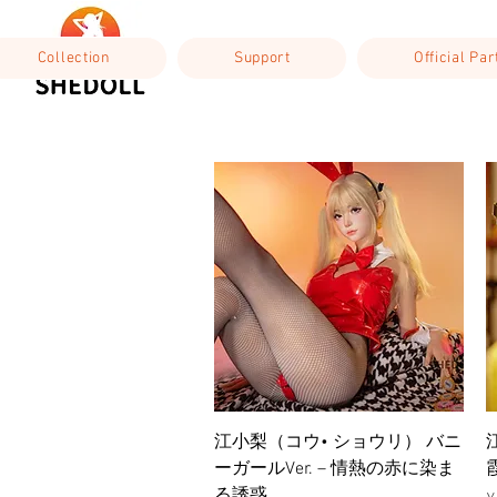
Collection
Support
Official Pa
ดูข้อมูลด่วน
江小梨（コウ• ショウリ） バニ
ーガールVer. – 情熱の赤に染ま
る誘惑