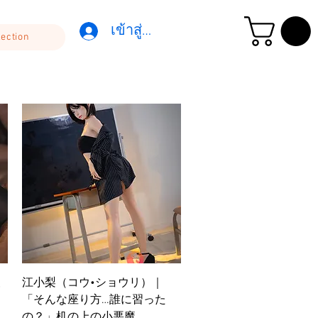
เข้าสู่ระบบ
lection
ดูข้อมูลด่วน
夜
江小梨（コウ•ショウリ）｜
「そんな座り方…誰に習った
の？」机の上の小悪魔