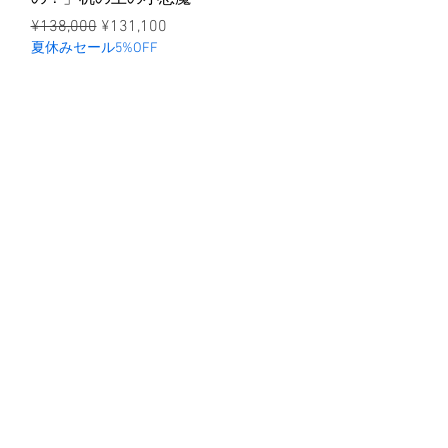
ราคาปกติ
ราคาขายลด
¥138,000
¥131,100
夏休みセール5%OFF