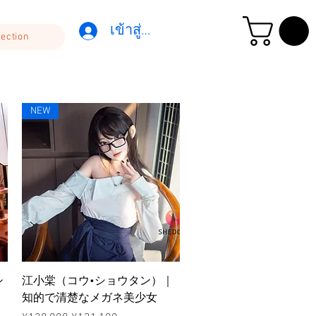
เข้าสู่ระบบ
lection
NEW
ดูข้อมูลด่วน
シ
江小棠（コウ•ショウタン）｜
知的で清楚なメガネ美少女