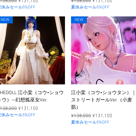
าคาปกติ
ราคาขายลด
ราคาปกติ
ราคาขายลด
138,000
¥131,100
¥138,000
¥131,100
夏休みセール5%OFF
夏休みセール5%OFF
NEW
NEW
ดูข้อมูลด่วน
ดูข้อมูลด่วน
SHEDOLL 江小棠（コウ•ショウ
江小棠（コウ•ショウタン）
トウ）—幻想狐巫女Ver.
ストリートガールVer.（小麦
肌）
าคาปกติ
ราคาขายลด
138,000
¥131,100
夏休みセール5%OFF
ราคาปกติ
ราคาขายลด
¥138,000
¥131,100
夏休みセール5%OFF