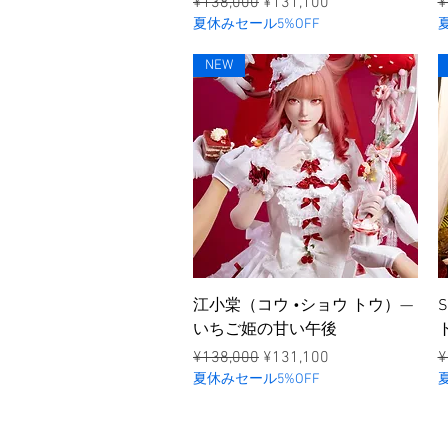
ราคาปกติ
ราคาขายลด
ร
¥138,000
¥131,100
¥
夏休みセール5%OFF
NEW
ดูข้อมูลด่วน
江小棠（コウ •ショウ トウ）—
いちご姫の甘い午後
ราคาปกติ
ราคาขายลด
ร
¥138,000
¥131,100
¥
夏休みセール5%OFF