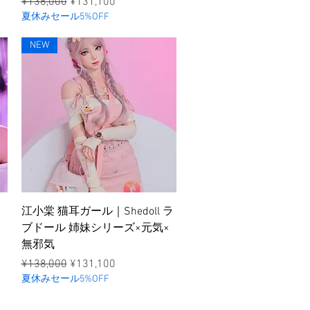
ราคาปกติ
ราคาขายลด
¥138,000
¥131,100
夏休みセール5%OFF
NEW
ดูข้อมูลด่วน
｜
江小棠 猫耳ガール｜Shedoll ラ
ブドール 姉妹シリーズ×元気×
無邪気
ราคาปกติ
ราคาขายลด
¥138,000
¥131,100
夏休みセール5%OFF