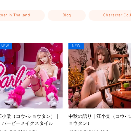
rtner in Thailand
Blog
Character Col
NEW
NEW
ดูข้อมูลด่วน
ดูข้อมูลด่วน
江小棠（コウ•ショウタン）｜
中秋の語り｜江小棠（コウ• 
｜バービーメイクスタイル
ョウタン）