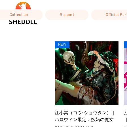
Collection
Support
Official Pa
NEW
ดูข้อมูลด่วน
江小棠（コウ•ショウタン）｜
ハロウィン限定：嫉妬の魔女