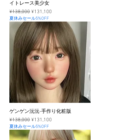
イトレース美少女
ราคาปกติ
ราคาขายลด
¥138,000
¥131,100
夏休みセール5%OFF
ゲンゲン沅沅-手作り化粧版
ราคาปกติ
ราคาขายลด
¥138,000
¥131,100
夏休みセール5%OFF