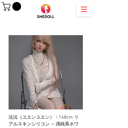
沅沅（ユエンユエン）・148cm リ
アルスキンシリコン — 清純系ホワ