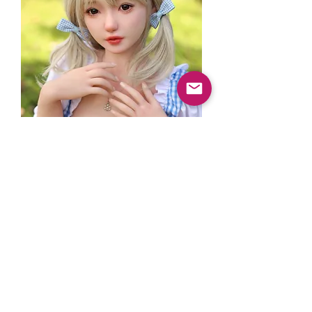
沅沅 ゲンゲンYUAN YUAN
ราคาปกติ
ราคาขายลด
¥138,000
¥131,100
夏休みセール5%OFF
★
★
★
★
★
1
1
©2024 โดย SHEDOLL.
mei@shedollofficial.com