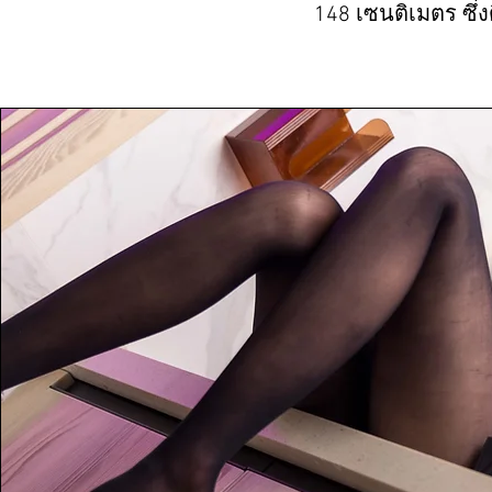
148 เซนติเมตร ซึ่