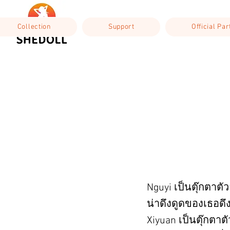
Collection
Support
Official Pa
Nguyi เป็นตุ๊กตาตั
น่าดึงดูดของเธอด
Xiyuan เป็นตุ๊กตาตั