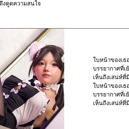
งดึงดูดความสนใจ
ใบหน้าของเธอ
บรรยากาศที่เ
เห็นถึงเสน่ห์ที่
ใบหน้าของเธอไ
บรรยากาศที่เ
เห็นถึงเสน่ห์ที่