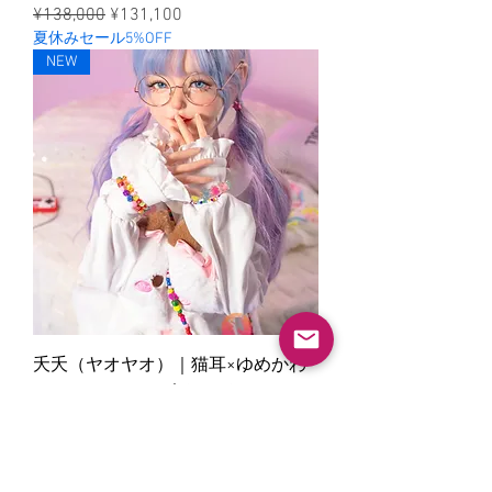
ราคาปกติ
ราคาขายลด
¥138,000
¥131,100
夏休みセール5%OFF
NEW
夭夭（ヤオヤオ）｜猫耳×ゆめかわ
ファッションVer.｜SHEDOLL
ราคาปกติ
ราคาขายลด
¥138,000
¥131,100
夏休みセール5%OFF