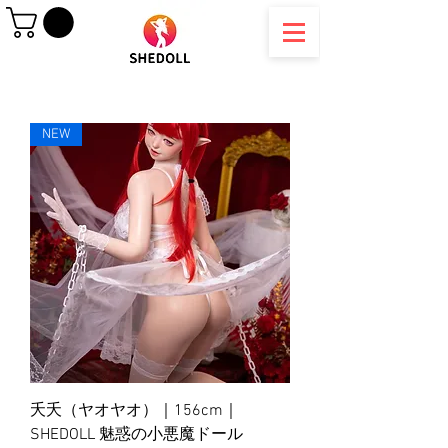
NEW
夭夭（ヤオヤオ）｜156cm｜
SHEDOLL 魅惑の小悪魔ドール