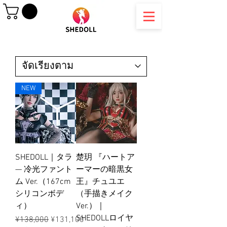
NEW
SHEDOLL｜タラ
楚玥 『ハートア
— 冷光ファント
ーマーの暗黒女
ム Ver.（167cm
王』チュユエ
シリコンボデ
（手描きメイク
ィ）
Ver.）｜
SHEDOLLロイヤ
ราคาปกติ
ราคาขายลด
¥138,000
¥131,100