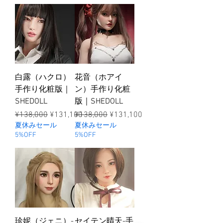
白露（ハクロ）
花音（ホアイ
手作り化粧版｜
ン）手作り化粧
SHEDOLL
版｜SHEDOLL
ราคาปกติ
ราคาขายลด
ราคาปกติ
ราคาขายลด
¥138,000
¥131,100
¥138,000
¥131,100
夏休みセール
夏休みセール
5%OFF
5%OFF
珍妮（ジェニ）-
セイテン晴天-手