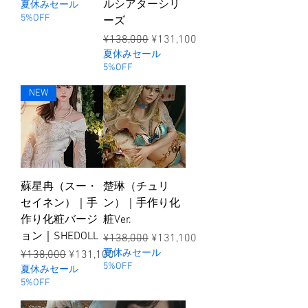
ルシアターシリ
夏休みセール
5%OFF
ーズ
ราคาปกติ
ราคาขายลด
¥138,000
¥131,100
夏休みセール
5%OFF
NEW
蘇星冉（スー・
楚琳（チュリ
セイネン）｜手
ン）｜手作り化
作り化粧バージ
粧Ver.
ョン｜SHEDOLL
ราคาปกติ
ราคาขายลด
¥138,000
¥131,100
ราคาปกติ
ราคาขายลด
夏休みセール
¥138,000
¥131,100
5%OFF
夏休みセール
5%OFF