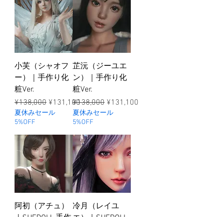
小芙（シャオフ
芷沅（ジーユエ
ー）｜手作り化
ン）｜手作り化
粧Ver.
粧Ver.
ราคาปกติ
ราคาขายลด
ราคาปกติ
ราคาขายลด
¥138,000
¥131,100
¥138,000
¥131,100
夏休みセール
夏休みセール
5%OFF
5%OFF
阿初（アチュ）
冷月（レイユ