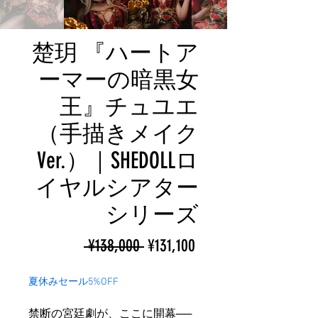
楚玥 『ハートア
ーマーの暗黒女
王』チュユエ
（手描きメイク
Ver.）｜SHEDOLLロ
イヤルシアター
シリーズ
ราคา
ราคา
 ¥138,000 
¥131,100
ปกติ
ขาย
夏休みセール5%OFF
ลด
禁断の宮廷劇が、ここに開幕──