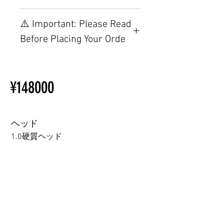
【重要】ご注文前の仕様・設
⚠️ Important: Please Read
置制限について
Before Placing Your Orde
その他の配置はTPEに関連し
ているため、こちらのウェブ
【Important】Specifications &
ページをご覧ください。
Installation Restrictions Before
初心者のための購入手順
¥148000
Ordering
ラブドール購入前に知ってお
Other configurations are related
くべきこと
to TPE, so please refer to the
following webpage.
ヘッド
Beginner’s Purchase Guide
1.0硬質ヘッド
What You Should Know Before
Buying a Love Doll
1.0硬質ヘッド
1.0軟質ヘッド
2.0口の開閉機能 (軟質)+￥3000