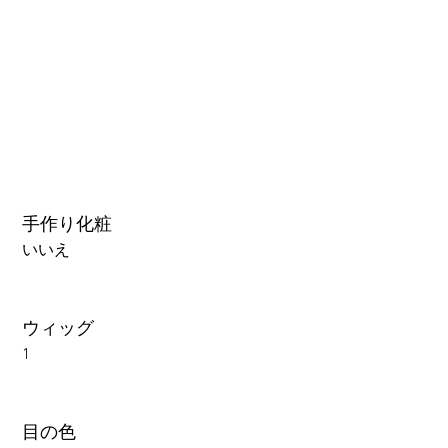
3.0可動まぶた対応・楚玥と江小婉と熙熙＋￥40000円
手作り化粧
いいえ
ウィッグ
1
目の色