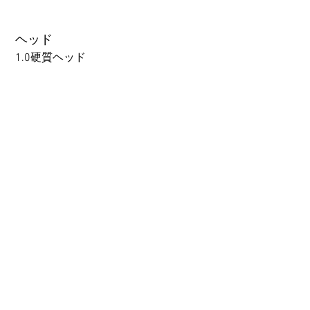
Other configurations are related
くべきこと
to TPE, so please refer to the
following webpage.
ヘッド
Beginner’s Purchase Guide
1.0硬質ヘッド
What You Should Know Before
Buying a Love Doll
1.0硬質ヘッド
1.0軟質ヘッド
2.0口の開閉機能 (軟質)+￥3000
3.0可動まぶた対応・楚玥と江小婉と熙熙＋￥40000円