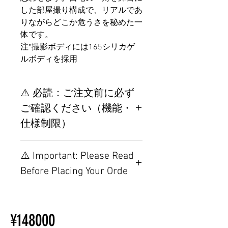
した部屋撮り構成で、リアルであ
りながらどこか危うさを秘めた一
体です。
注*撮影ボディには165シリカゲ
ルボディを採用
⚠️ 必読：ご注文前に必ず
ご確認ください（機能・
仕様制限）
【重要】ご注文前の仕様・設
⚠️ Important: Please Read
置制限について
Before Placing Your Orde
その他の配置はTPEに関連し
ているため、こちらのウェブ
【Important】Specifications &
ページをご覧ください。
Installation Restrictions Before
初心者のための購入手順
¥148000
Ordering
ラブドール購入前に知ってお