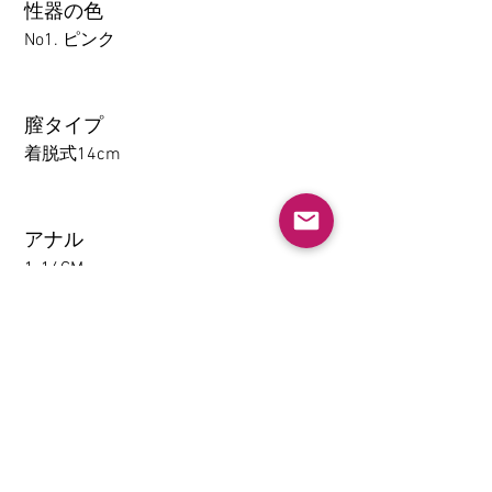
性器の色
No1. ピンク
膣タイプ
着脱式14cm
アナル
1-14CM
大腿の取り外し機能(限TPE)
なし
挟むと吸う(限TPE)