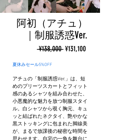
阿初（アチュ）
｜制服誘惑Ver.
ราคา
ราคา
 ¥138,000 
¥131,100
ปกติ
ขาย
夏休みセール5%OFF
ลด
アチュの「制服誘惑Ver.」は、短
めのプリーツスカートとフィット
感のあるシャツを組み合わせた、
小悪魔的な魅力を放つ制服スタイ
ル。白シャツから覗く胸元、キュ
ッと結ばれたネクタイ、艶やかな
黒ストッキングに包まれた脚線美
が、まるで放課後の秘密な時間を
思わせます。自宅の一角を舞台に