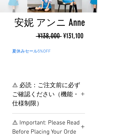
安妮 アンニ Anne
ราคา
ราคา
 ¥138,000 
¥131,100
ปกติ
ขาย
夏休みセール5%OFF
ลด
⚠️ 必読：ご注文前に必ず
ご確認ください（機能・
仕様制限）
【重要】ご注文前の仕様・設
⚠️ Important: Please Read
置制限について
Before Placing Your Orde
その他の配置はTPEに関連し