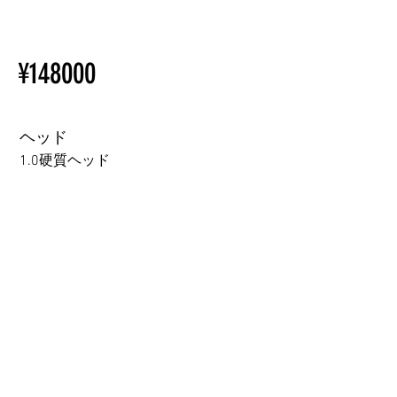
ているため、こちらのウェブ
【Important】Specifications &
ページをご覧ください。
Installation Restrictions Before
初心者のための購入手順
¥148000
Ordering
ラブドール購入前に知ってお
Other configurations are related
くべきこと
to TPE, so please refer to the
following webpage.
ヘッド
Beginner’s Purchase Guide
1.0硬質ヘッド
What You Should Know Before
Buying a Love Doll
1.0硬質ヘッド
1.0軟質ヘッド
2.0口の開閉機能 (軟質)+￥3000
3.0可動まぶた対応・楚玥と江小婉と熙熙＋￥40000円