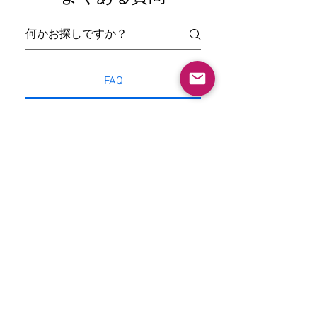
FAQ
なぜ異なる写真でメイ
クが異なるのですか？
見ている写真は、同じ人物であっ
てもメイクに差異がある可能性が
完全にカスタマイズす
あります。それは以下の理由によ
ることはできますか？
ります： メイクはすべて手作業で
自由に組み合わせできるオプショ
施されるため、完全に同じ仕上が
ンには、目の色、肌の色、骨格の
りにはなりません。 当社は人形の
ずっと立った姿勢を保
締まり具合、下半身の毛髪、頭
メイクを定期的に改善または微調
つことは可能ですか？
部、ハイエンドオプション、ロー
整しており、アイシャドウ、リッ