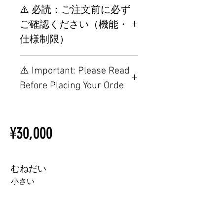
⚠️ 必読：ご注文前に必ず
ご確認ください（機能・
仕様制限）
【重要】ご注文前の仕様・設
⚠️ Important: Please Read
置制限について
Before Placing Your Orde
その他の配置はTPEに関連し
ているため、こちらのウェブ
【Important】Specifications &
ページをご覧ください。
Installation Restrictions Before
初心者のための購入手順
¥30,000
Ordering
ラブドール購入前に知ってお
Other configurations are related
くべきこと
to TPE, so please refer to the
following webpage.
むねだい
Beginner’s Purchase Guide
小さい
What You Should Know Before
Buying a Love Doll
小さい
大きい