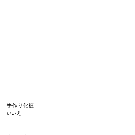
1.0硬質ヘッド
1.0軟質ヘッド
2.0口の開閉機能 (軟質)+￥3000
3.0可動まぶた対応・楚玥と江小婉と熙熙＋￥40000円
手作り化粧
いいえ