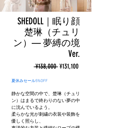
SHEDOLL｜眠り顔
楚琳（チュリ
ン）— 夢縛の境
Ver.
ราคา
ราคา
 ¥138,000 
¥131,100
ปกติ
ขาย
夏休みセール5%OFF
ลด
静かな空間の中で、楚琳（チュリ
ン）はまるで終わりのない夢の中
に沈んでいるよう。
柔らかな光が刺繍の衣装や装飾を
優しく照らし、