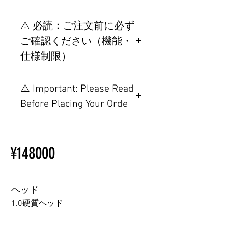
⚠️ 必読：ご注文前に必ず
ご確認ください（機能・
仕様制限）
【重要】ご注文前の仕様・設
⚠️ Important: Please Read
置制限について
Before Placing Your Orde
その他の配置はTPEに関連し
ているため、こちらのウェブ
【Important】Specifications &
ページをご覧ください。
Installation Restrictions Before
初心者のための購入手順
¥148000
Ordering
ラブドール購入前に知ってお
Other configurations are related
くべきこと
to TPE, so please refer to the
following webpage.
ヘッド
Beginner’s Purchase Guide
1.0硬質ヘッド
What You Should Know Before
Buying a Love Doll