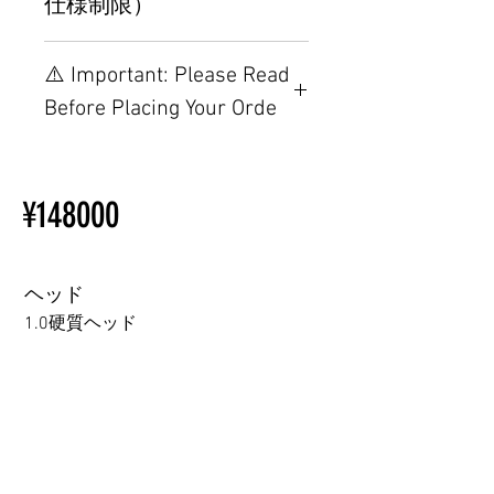
仕様制限）
【重要】ご注文前の仕様・設
⚠️ Important: Please Read
置制限について
Before Placing Your Orde
その他の配置はTPEに関連し
ているため、こちらのウェブ
【Important】Specifications &
ページをご覧ください。
Installation Restrictions Before
初心者のための購入手順
¥148000
Ordering
ラブドール購入前に知ってお
Other configurations are related
くべきこと
to TPE, so please refer to the
following webpage.
ヘッド
Beginner’s Purchase Guide
1.0硬質ヘッド
What You Should Know Before
Buying a Love Doll
1.0硬質ヘッド
1.0軟質ヘッド
2.0口の開閉機能 (軟質)+￥3000