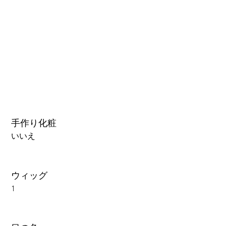
3.0可動まぶた対応・楚玥と江小婉と熙熙＋￥40000円
手作り化粧
いいえ
ウィッグ
1