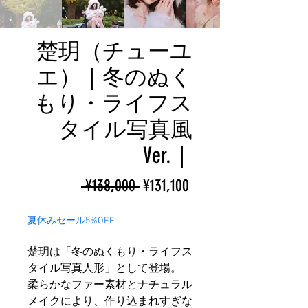
楚玥（チューユ
エ）｜冬のぬく
もり・ライフス
タイル写真風
Ver.｜
ราคา
ราคา
 ¥138,000 
¥131,100
ปกติ
ขาย
夏休みセール5%OFF
ลด
楚玥は「冬のぬくもり・ライフス
タイル写真人形」として登場。
柔らかなファー素材とナチュラル
メイクにより、作り込まれすぎな